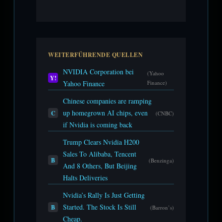
WEITERFÜHRENDE QUELLEN
NVIDIA Corporation bei
(Yahoo
Y!
Yahoo Finance
Finance)
Chinese companies are ramping
up homegrown AI chips, even
C
(CNBC)
if Nvidia is coming back
Trump Clears Nvidia H200
Sales To Alibaba, Tencent
B
(Benzinga)
And 8 Others, But Beijing
Halts Deliveries
Nvidia’s Rally Is Just Getting
Started. The Stock Is Still
B
(Barron’s)
Cheap.