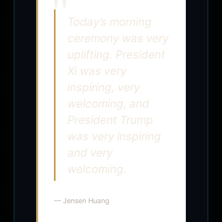
Today’s morning
ceremony was very
uplifting. President
Xi was very
inspiring, very
welcoming, and
President Trump
was very inspiring
and very
welcoming.
— Jensen Huang