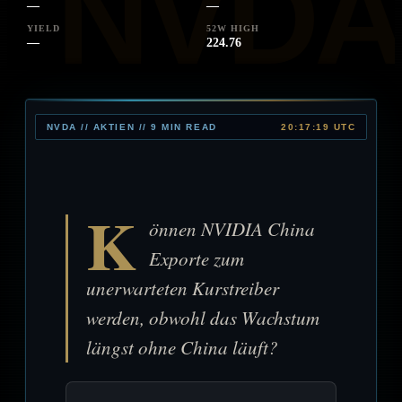
—
—
YIELD
52W HIGH
—
224.76
NVDA // AKTIEN // 9 MIN READ
20:17:19 UTC
K
önnen NVIDIA China
Exporte zum
unerwarteten Kurstreiber
werden, obwohl das Wachstum
längst ohne China läuft?