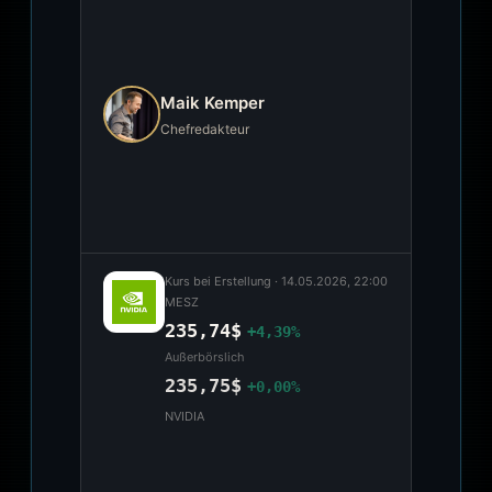
Maik Kemper
Chefredakteur
Kurs bei Erstellung ·
14.05.2026, 22:00
MESZ
235,74$
+4,39%
Außerbörslich
235,75$
+0,00%
NVIDIA