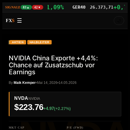
+1,09%
+0,77%
S100
29.742,21
GER40
26.373,71
SIGNALE
83▲
42▼
☰
FX
S
🌙
VIDEO
HD
NVDA
AKTIEN
HALBLEITER
NVIDIA China Exporte +4,4%:
Chance auf Zusatzschub vor
Earnings
By
Maik Kemper
Mai 14, 2026
14.05.2026
NVDA
NVIDIA
$223.76
+4.97
(+2.27%)
MKT CAP
P/E (FWD)