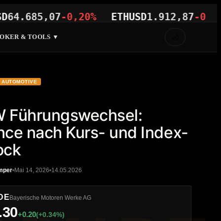
685,07
-0,20%
ETHUSD
1.912,87
-0,15%
🌙
OKER & TOOLS ▼
AUTOMOTIVE
 Führungswechsel:
ce nach Kurs- und Index-
ock
mper
Mai 14, 2026
14.05.2026
DE
Bayerische Motoren Werke AG
.30
+0.20
(+0.34%)