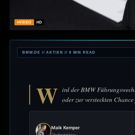
VIDEO
HD
BMW.DE // AKTIEN // 9 MIN READ
W
ird der BMW Führungswechs
oder zur versteckten Chance 
Maik Kemper
Chefredakteur