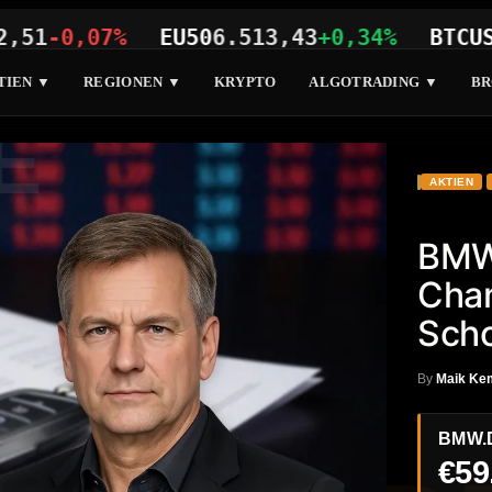
0,07%
EU50
6.513,43
+0,34%
BTCUSD
64.
TIEN ▼
REGIONEN ▼
KRYPTO
ALGOTRADING ▼
BR
E
AKTIEN
BMW
Chan
Sch
By
Maik Ke
BMW.
€59