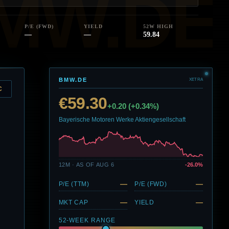
P/E (FWD)
YIELD
52W HIGH
—
—
59.84
BMW.DE
XETRA
C
€59.30
+0.20 (+0.34%)
Bayerische Motoren Werke Aktiengesellschaft
12M · AS OF AUG 6
-26.0%
—
—
P/E (TTM)
P/E (FWD)
—
—
MKT CAP
YIELD
52-WEEK RANGE