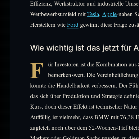
Effizienz, Werkstruktur und industrielle Ums
Wettbewerbsumfeld mit
Tesla
,
Apple
-nahen S
Herstellern wie
Ford
gewinnt diese Frage zusä
Wie wichtig ist das jetzt für 
F
ür Investoren ist die Kombination aus
bemerkenswert. Die Vereinheitlichung 
könnte die Handelbarkeit verbessern. Der Fü
das sich über Produktion und Strategie defini
Kurs, doch dieser Effekt ist technischer Natur
Auffällig ist vielmehr, dass BMW mit 76,38 Eu
zugleich noch über dem 52-Wochen-Tief bleib
Markets oder Goldman Sachs wurden zu diese