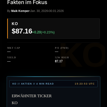
Fakten im Fokus
By
Maik Kemper
Jan. 30, 2026
30.01.2026
KO
$87.16
+0.20
(+0.23%)
MKT CAP
P/E (FWD)
—
—
YIELD
52W HIGH
—
87.17
KO // AKTIEN // 4 MIN READ
15:23:53 UTC
ERWÄHNTER TICKER
KO