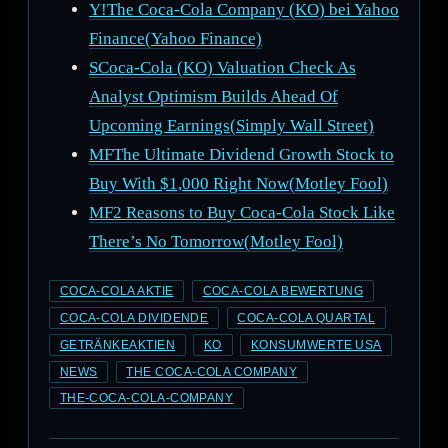
Y!The Coca-Cola Company (KO) bei Yahoo
Finance(Yahoo Finance)
SCoca-Cola (KO) Valuation Check As
Analyst Optimism Builds Ahead Of
Upcoming Earnings(Simply Wall Street)
MFThe Ultimate Dividend Growth Stock to
Buy With $1,000 Right Now(Motley Fool)
MF2 Reasons to Buy Coca-Cola Stock Like
There’s No Tomorrow(Motley Fool)
COCA-COLA AKTIE
COCA-COLA BEWERTUNG
COCA-COLA DIVIDENDE
COCA-COLA QUARTAL
GETRÄNKEAKTIEN
KO
KONSUMWERTE USA
NEWS
THE COCA-COLA COMPANY
THE-COCA-COLA-COMPANY