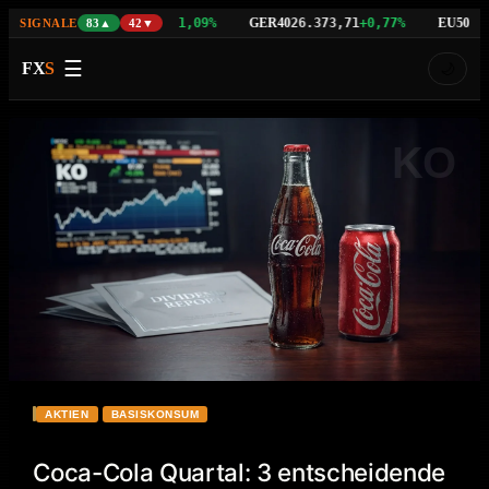
NAS100
GER40
EU50
%
29.742,21
+1,09%
26.373,71
+0,77%
6.534
SIGNALE
83▲
42▼
☰
FX
S
🌙
KO
AKTIEN
BASISKONSUM
Coca-Cola Quartal: 3 entscheidende