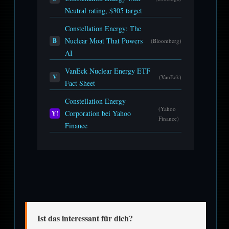
Neutral rating, $305 target
Constellation Energy: The
Nuclear Moat That Powers
B
(Bloomberg)
AI
VanEck Nuclear Energy ETF
V
(VanEck)
Fact Sheet
Constellation Energy
(Yahoo
Corporation bei Yahoo
Y!
Finance)
Finance
Ist das interessant für dich?