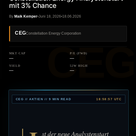
mit 3% Chance
By
Maik Kemper
Juni 18, 2026
18.06.2026
CEG
Constellation Energy Corporation
MKT CAP
P/E (FWD)
—
—
YIELD
52W HIGH
—
—
CEG // AKTIEN // 9 MIN READ
18:58:57 UTC
st der neue Analystenstart