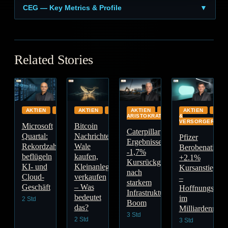
CEG — Key Metrics & Profile
▼
Related Stories
AKTIEN
CLOUD
AKTIEN
GLOBAL
AKTIEN
DIVIDENDEN-
AKTIEN
ENE
ARISTOKRATEN
&
VERSORGER
Microsoft
Bitcoin
Caterpillar
Quartal:
Nachrichten:
Pfizer
Ergebnisse:
Rekordzahlen
Wale
Berobenatide:
-1,7%
beflügeln
kaufen,
+2.1%
Kursrückgang
KI- und
Kleinanleger
Kursanstieg
nach
Cloud-
verkaufen
–
starkem
Geschäft
– Was
Hoffnungsträg
Infrastruktur-
bedeutet
im
2 Std
Boom
das?
Milliardenmark
3 Std
2 Std
3 Std