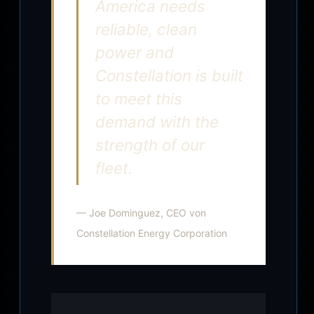
America needs
reliable, clean
power and
Constellation is built
to meet this
demand with the
strength of our
fleet.
— Joe Dominguez, CEO von
Constellation Energy Corporation