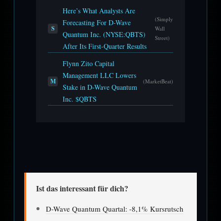
Here’s What Analysts Are
(Simply
Forecasting For D-Wave
S
Wall
Quantum Inc. (NYSE:QBTS)
Street)
After Its First-Quarter Results
Flynn Zito Capital
Management LLC Lowers
M
(MarketBeat)
Stake in D-Wave Quantum
Inc. $QBTS
Ist das interessant für dich?
D-Wave Quantum Quartal: -8,1% Kursrutsch