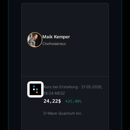
Maik Kemper
Chefredakteur
Kurs bei Erstellung ·
21.05.2026,
18:24 MESZ
24,22$
+25,49%
D-Wave Quantum Inc.