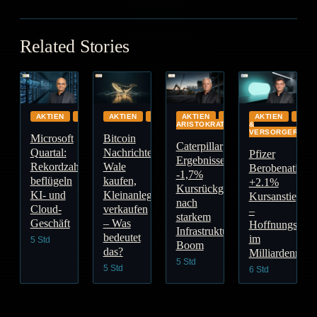
Related Stories
AKTIEN
CLOUD
AKTIEN
GLOBAL
AKTIEN
DIVIDENDEN-
AKTIEN
ENE
ARISTOKRATEN
&
VERSORGER
Microsoft
Bitcoin
Caterpillar
Quartal:
Nachrichten:
Pfizer
Ergebnisse:
Rekordzahlen
Wale
Berobenatide:
-1,7%
beflügeln
kaufen,
+2.1%
Kursrückgang
KI- und
Kleinanleger
Kursanstieg
nach
Cloud-
verkaufen
–
starkem
Geschäft
– Was
Hoffnungsträg
Infrastruktur-
bedeutet
im
5 Std
Boom
das?
Milliardenmark
5 Std
5 Std
6 Std