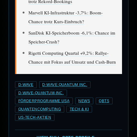
trotz Rekord-Bookings
Marvell KI-Infrastruktur -3,7%: Boom-
Chance trotz Kurs-Einbruch?
SanDisk KI-Speicherboom -6,1%: Chance im
Speicher-Crash?
Rigetti Computing Quartal +9,2%: Rallye-
Chance mit Fokus auf Umsatz und Cash-Burn
D-WAVE
D-WAVE QUANTUM INC.
D-WAVE-QUANTUM-INC.
FÖRDERPROGRAMME USA
NEWS
QBTS
QUANTENCOMPUTING
TECH & KI
US-TECH-AKTIEN