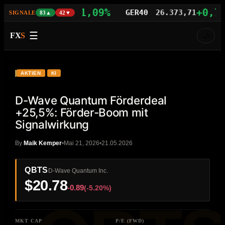
+1,09%
+0,77%
AS100
29.742,21
GER40
26.373,71
SIGNALE
83▲
42▼
☰
FX
S
🌙
VIDEO
HD
QBTS
AKTIEN
KI
D-Wave Quantum Förderdeal
+25,5%: Förder-Boom mit
Signalwirkung
By
Maik Kemper
Mai 21, 2026
21.05.2026
QBTS
D-Wave Quantum Inc.
$20.78
-0.89
(-5.20%)
MKT CAP
P/E (FWD)