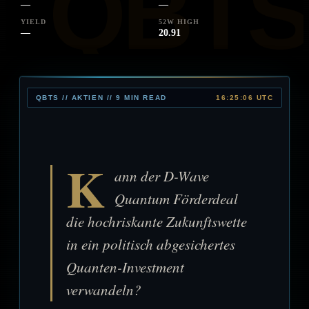
—
—
YIELD
52W HIGH
—
20.91
QBTS // AKTIEN // 9 MIN READ
16:25:06 UTC
K
ann der D-Wave
Quantum Förderdeal
die hochriskante Zukunftswette
in ein politisch abgesichertes
Quanten-Investment
verwandeln?