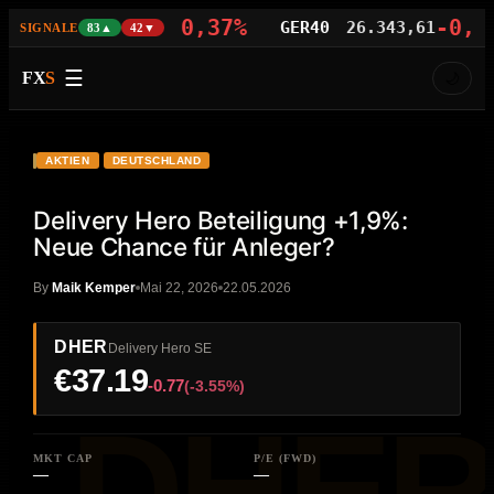
-0,37%
-0,07%
AS100
29.678,45
GER40
26.343,61
SIGNALE
83▲
42▼
☰
FX
S
🌙
VIDEO
HD
DHER
AKTIEN
DEUTSCHLAND
Delivery Hero Beteiligung +1,9%:
Neue Chance für Anleger?
By
Maik Kemper
Mai 22, 2026
22.05.2026
DHER
Delivery Hero SE
€37.19
-0.77
(-3.55%)
MKT CAP
P/E (FWD)
—
—