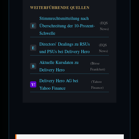
WEITERFÜHRENDE QUELLEN
Stimmrechtsmitteilung nach
(EQS
Überschreitung der 10-Prozent-
E
News)
Schwelle
Directors’ Dealings zu RSUs
(EQS
E
und PSUs bei Delivery Hero
News)
Aktuelle Kursdaten zu
(Börse
B
Delivery Hero
Frankfurt)
Delivery Hero AG bei
(Yahoo
Y!
Yahoo Finance
Finance)