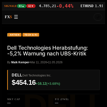
50%
-0,44%
BTCUSD
64.785,21
ETHUSD
1.914,61
SIGNALE
83▲
42▼
☰
FX
S
🌙
VIDEO
YouTube
DELL
AKTIEN
TECH & KI
Dell Technologies Herabstufung:
-5,2% Warnung nach UBS-Kritik
By
Maik Kemper
Mai 11, 2026
11.05.2026
DELL
Dell Technologies Inc.
$454.16
+16.12
(+3.68%)
MKT CAP
P/E (FWD)
—
—