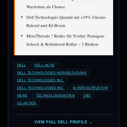
Wachstum als Chance
Dell Technologies Quartal mit +39% Umsatz-
Rekord und KI-Boom
MoreThreads ? Risiko für Nvidia! Pentagon-
Schock & Robinhood-Rallye – 3 Risiken
DELL
DELL AKTIE
DELL TECHNOLOGIES HERABSTUFUNG
DELL TECHNOLOGIES INC.
DELL-TECHNOLOGIES-INC.
KI-INFRASTRUKTUR
NEWS
TECHNOLOGIEAKTIEN
UBS
US-AKTIEN
VIEW FULL DELL PROFILE →