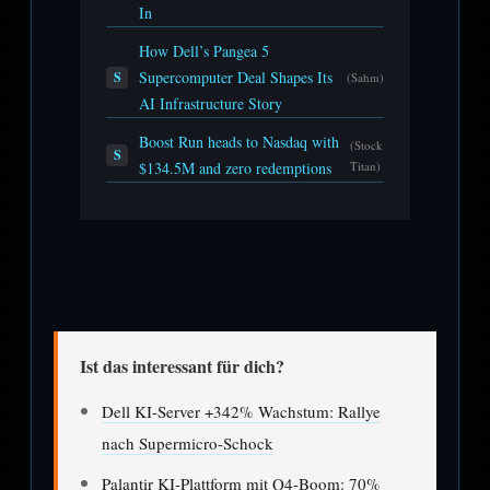
In
How Dell’s Pangea 5
Supercomputer Deal Shapes Its
S
(Sahm)
AI Infrastructure Story
Boost Run heads to Nasdaq with
(Stock
S
$134.5M and zero redemptions
Titan)
Ist das interessant für dich?
Dell KI-Server +342% Wachstum: Rallye
nach Supermicro-Schock
Palantir KI-Plattform mit Q4-Boom: 70%