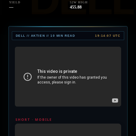
YIELD
52W HIGH
—
455.88
DELL // AKTIEN // 10 MIN READ
19:14:07 UTC
SHORT · MOBILE