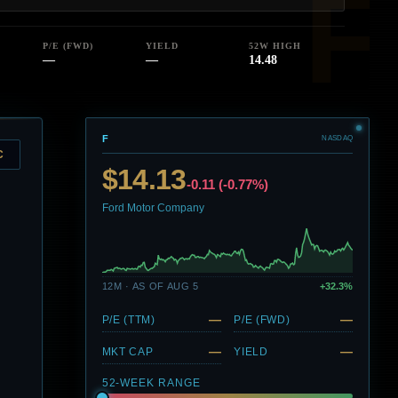
P/E (FWD)
YIELD
52W HIGH
—
—
14.48
F
NASDAQ
C
$14.13
-0.11 (-0.77%)
Ford Motor Company
12M · AS OF AUG 5
+32.3%
—
—
P/E (TTM)
P/E (FWD)
—
—
MKT CAP
YIELD
52-WEEK RANGE