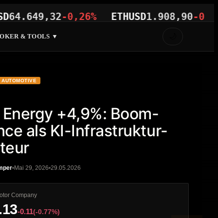
.649,32
-0,26%
ETHUSD
1.908,90
-0,36%
🌙
OKER & TOOLS ▼
AUTOMOTIVE
 Energy +4,9%: Boom-
ce als KI-Infrastruktur-
iteur
mper
Mai 29, 2026
29.05.2026
otor Company
.13
-0.11
(-0.77%)