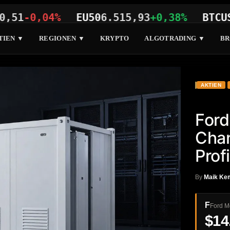
-0,04%
EU50
6.515,93
+0,38%
BTCUSD
64
TIEN ▼
REGIONEN ▼
KRYPTO
ALGOTRADING ▼
BR
AKTIEN
Ford
Chan
Prof
By
Maik Ke
F
Ford M
$14