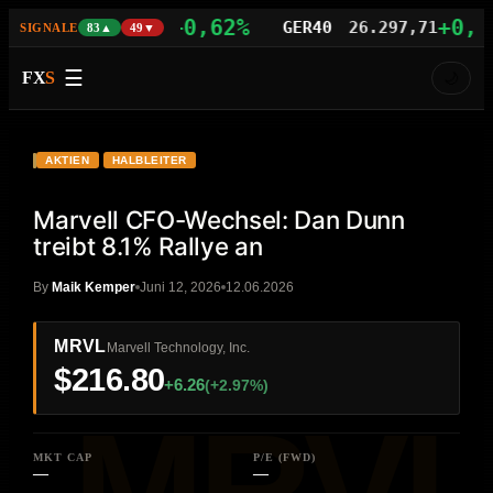
+0,62%
+0,48%
AS100
29.604,21
GER40
26.297,71
SIGNALE
83▲
49▼
☰
FX
S
🌙
VIDEO
HD
MRVL
AKTIEN
HALBLEITER
Marvell CFO-Wechsel: Dan Dunn
treibt 8.1% Rallye an
By
Maik Kemper
Juni 12, 2026
12.06.2026
MRVL
Marvell Technology, Inc.
$216.80
+6.26
(+2.97%)
MKT CAP
P/E (FWD)
—
—