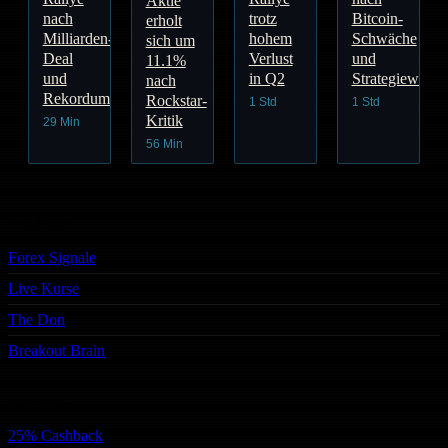
Aktie
nach
trotz
Bitcoin-
erholt
Milliarden-
hohem
Schwäche
sich um
Deal
Verlust
und
11.1%
und
in Q2
Strategiewechs
nach
Rekordumsatz
Rockstar-
1 Std
1 Std
Kritik
29 Min
56 Min
Trading
Forex Signale
Live Kurse
The Don
Breakout Brain
Services
25% Cashback