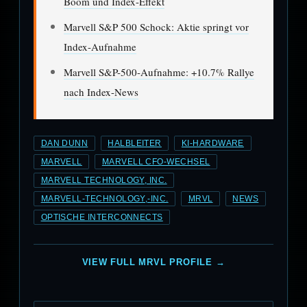
Boom und Index-Effekt
Marvell S&P 500 Schock: Aktie springt vor
Index-Aufnahme
Marvell S&P-500-Aufnahme: +10.7% Rallye
nach Index-News
DAN DUNN
HALBLEITER
KI-HARDWARE
MARVELL
MARVELL CFO-WECHSEL
MARVELL TECHNOLOGY, INC.
MARVELL-TECHNOLOGY,-INC.
MRVL
NEWS
OPTISCHE INTERCONNECTS
VIEW FULL MRVL PROFILE →