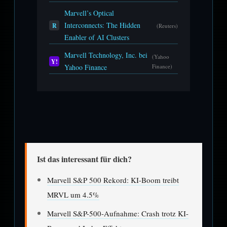
Marvell’s Optical
Interconnects: The Hidden
R
(Reuters)
Enabler of AI Clusters
Marvell Technology, Inc. bei
(Yahoo
Y!
Yahoo Finance
Finance)
Ist das interessant für dich?
Marvell S&P 500 Rekord: KI-Boom treibt
MRVL um 4.5%
Marvell S&P-500-Aufnahme: Crash trotz KI-