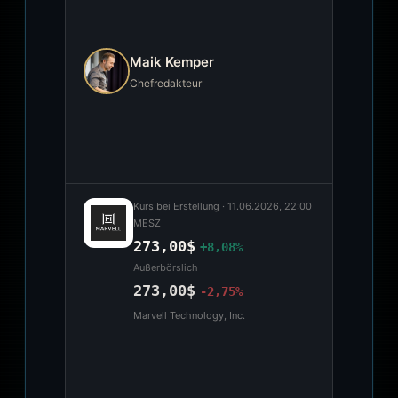
Maik Kemper
Chefredakteur
Kurs bei Erstellung ·
11.06.2026, 22:00
MESZ
273,00$
+8,08%
Außerbörslich
273,00$
-2,75%
Marvell Technology, Inc.