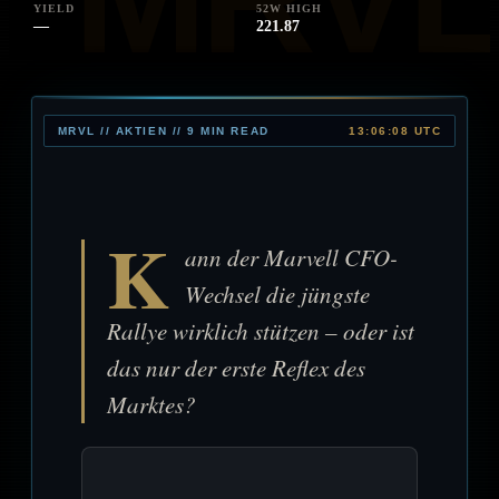
YIELD
52W HIGH
—
221.87
MRVL // AKTIEN // 9 MIN READ
13:06:08 UTC
K
ann der Marvell CFO-
Wechsel die jüngste
Rallye wirklich stützen – oder ist
das nur der erste Reflex des
Marktes?