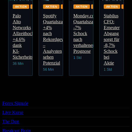
AKTIEN
CLOUD
AKTIEN
GLOBAL
AKTIEN
GLOBAL
AKTIEN
AUT
Palo
Spotify
Monday.com
Stabilus
Alto
Quartalszahlen:
Quartalszahlen:
CFO:
Networks
+4%
-7%
Erneuter
Allzeithoch:
nach
Schock
Abgang
+4.6%
Rekordgewinn
nach
sorgt für
dank
–
verhaltener
-8,7%
KI-
Analysten
Prognose
Schock
Sicherheitsnachfrage
sehen
bei
1 Std
Potenzial
Aktie
36 Min
56 Min
1 Std
Trading
Forex Signale
Live Kurse
The Don
Breakout Brain