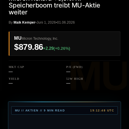
Speicherboom treibt MU-Aktie
weiter
By
Maik Kemper
Juni 1, 2026
01.06.2026
MU
Micron Technology, Inc.
$879.86
+2.29
(+0.26%)
MKT CAP
P/E (FWD)
—
—
YIELD
52W HIGH
—
—
MU // AKTIEN // 9 MIN READ
19:12:48 UTC