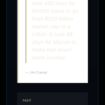
took 490 days for
NVIDIA stock to go
from $500 billion
market cap to a
trillion. It took 48
days for Micron to
make that exact
same journey.
— Jim Cramer
FAZIT