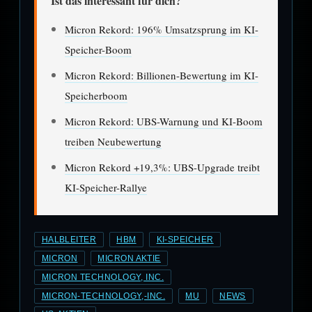
Ist das interessant für dich?
Micron Rekord: 196% Umsatzsprung im KI-
Speicher-Boom
Micron Rekord: Billionen-Bewertung im KI-
Speicherboom
Micron Rekord: UBS-Warnung und KI-Boom
treiben Neubewertung
Micron Rekord +19,3%: UBS-Upgrade treibt
KI-Speicher-Rallye
HALBLEITER
HBM
KI-SPEICHER
MICRON
MICRON AKTIE
MICRON TECHNOLOGY, INC.
MICRON-TECHNOLOGY,-INC.
MU
NEWS