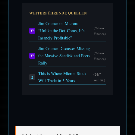
WEITERFÜHRENDE QUELLEN
Jim Cramer on Micron:
(Yahoo
“Unlike the Dot-Coms, It’s
Y!
Finance)
Insanely Profitable”
Jim Cramer Discusses Missing
(Yahoo
the Massive Sandisk and Peers
Y!
Finance)
Rally
This is Where Micron Stock
(24/7
2
Will Trade in 5 Years
Wall St.)