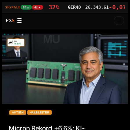
-0,32%
-0,07%
00
29.692,20
GER40
26.343,61
SIGNALE
83▲
42▼
☰
FX
S
🌙
MU
AKTIEN
HALBLEITER
Micron Rekord +6,6%: KI-