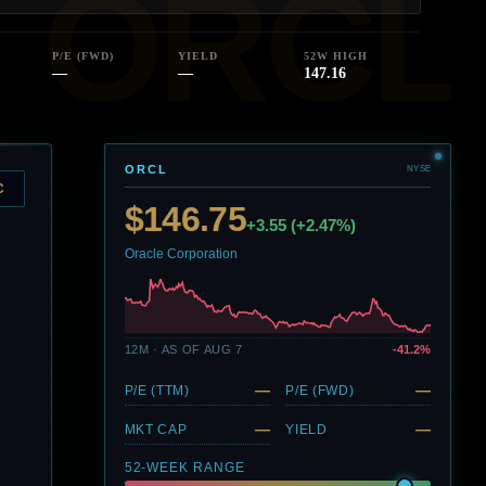
P/E (FWD)
YIELD
52W HIGH
—
—
147.16
ORCL
NYSE
C
$146.75
+3.55 (+2.47%)
Oracle Corporation
12M · AS OF AUG 7
-41.2%
—
—
P/E (TTM)
P/E (FWD)
—
—
MKT CAP
YIELD
52-WEEK RANGE