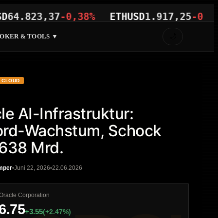
823,37
-0,38%
ETHUSD
1.917,25
-0,10%
🌙
OKER & TOOLS ▼
CLOUD
le AI-Infrastruktur:
ord-Wachstum, Schock
638 Mrd.
mper
Juni 22, 2026
22.06.2026
Oracle Corporation
6.75
+3.55
(+2.47%)