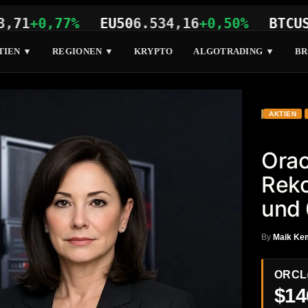
+0,77%
EU50
6.534,16
+0,50%
BTCUSD
64.
TIEN ▼
REGIONEN ▼
KRYPTO
ALGOTRADING ▼
BR
AKTIEN
Orac
Rek
und 
By
Maik Ke
ORCL
$14