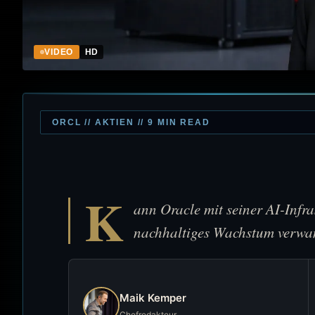
VIDEO
HD
ORCL // AKTIEN // 9 MIN READ
K
ann Oracle mit seiner AI-Infr
nachhaltiges Wachstum verwa
Maik Kemper
Chefredakteur