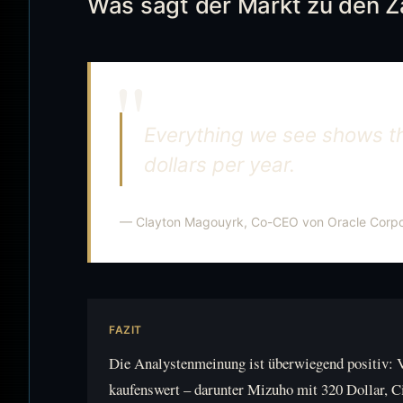
Was sagt der Markt zu den Z
Everything we see shows this
dollars per year.
— Clayton Magouyrk, Co-CEO von Oracle Corpo
FAZIT
Die Analystenmeinung ist überwiegend positiv: V
kaufenswert – darunter Mizuho mit 320 Dollar, 