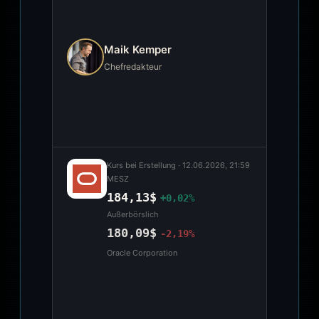
Maik Kemper
Chefredakteur
Kurs bei Erstellung ·
12.06.2026, 21:59
MESZ
184,13$
+0,02%
Außerbörslich
180,09$
-2,19%
Oracle Corporation