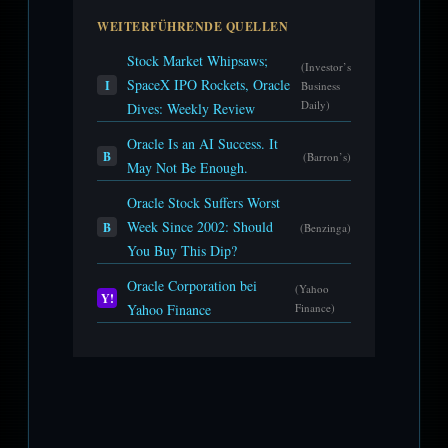
WEITERFÜHRENDE QUELLEN
Stock Market Whipsaws;
(Investor’s
SpaceX IPO Rockets, Oracle
I
Business
Daily)
Dives: Weekly Review
Oracle Is an AI Success. It
B
(Barron’s)
May Not Be Enough.
Oracle Stock Suffers Worst
Week Since 2002: Should
B
(Benzinga)
You Buy This Dip?
Oracle Corporation bei
(Yahoo
Y!
Yahoo Finance
Finance)