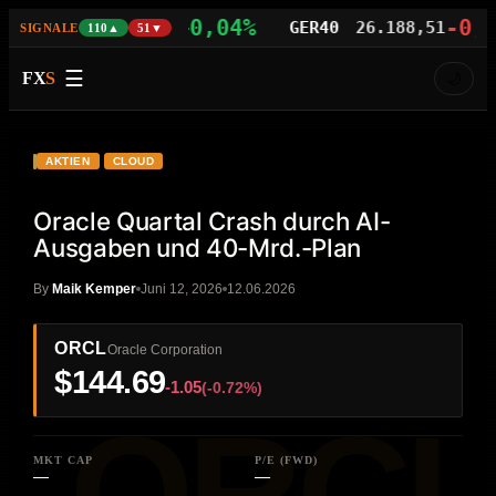
+0,04%
-0,04
NAS100
29.472,46
GER40
26.188,51
SIGNALE
110▲
51▼
☰
FX
S
🌙
VIDEO
HD
ORCL
AKTIEN
CLOUD
Oracle Quartal Crash durch AI-
Ausgaben und 40-Mrd.-Plan
By
Maik Kemper
Juni 12, 2026
12.06.2026
ORCL
Oracle Corporation
$144.69
-1.05
(-0.72%)
MKT CAP
P/E (FWD)
—
—