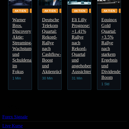
AKTIEN
GLOBAL
AKTIEN
GLOBAL
AKTIEN
GESUNDHEITSWESEN
AKTIEN
GLO
Warner
Deutsche
Eli Lilly
Equinox
Bros.
Telekom
Prognose:
Gold
Discovery
Quartal:
+1.41%
Quartal:
Aktie:
Rekord-
Rallye
+3.5%
Streaming-
Rallye
nach
Rallye
Wachstum
nach
Rekord-
nach
und
Cashflow-
Quartal
starkem
Schuldenabbau
Boost
und
Ergebnis
im
und
angehobenen
und
Fokus
Aktienrückkauf
Aussichten
Dividenden-
Boom
1 Min
30 Min
31 Min
1 Std
Trading
Forex Signale
Live Kurse