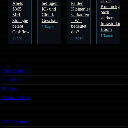
-1,7%
Abels
beflügeln
kaufen,
Kursrückgang
$365
KI- und
Kleinanleger
nach
Mrd.
Cloud-
verkaufen
starkem
Strategie
Geschäft
– Was
Infrastruktur-
belebt
bedeutet
1 Tagen
Boom
Cashflow
das?
1 Tagen
13 Std
1 Tagen
Trading
Forex Signale
Live Kurse
The Don
Breakout Brain
Services
25% Cashback