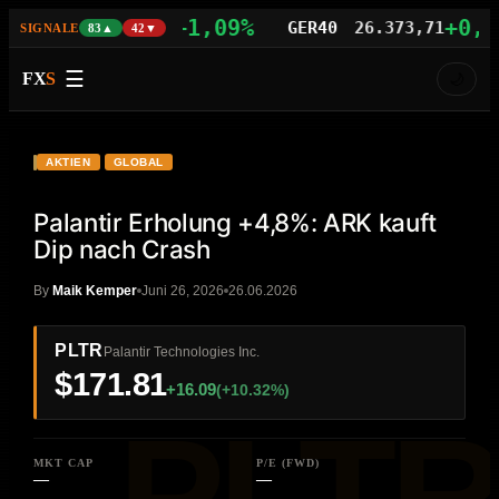
+1,09%
+0,77%
AS100
29.742,21
GER40
26.373,71
SIGNALE
83▲
42▼
☰
FX
S
🌙
VIDEO
HD
PLTR
AKTIEN
GLOBAL
Palantir Erholung +4,8%: ARK kauft
Dip nach Crash
By
Maik Kemper
Juni 26, 2026
26.06.2026
PLTR
Palantir Technologies Inc.
$171.81
+16.09
(+10.32%)
MKT CAP
P/E (FWD)
—
—