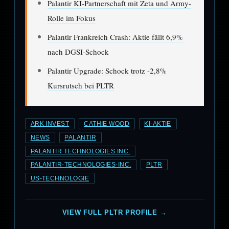
Palantir KI-Partnerschaft mit Zeta und Army-
Rolle im Fokus
Palantir Frankreich Crash: Aktie fällt 6,9%
nach DGSI-Schock
Palantir Upgrade: Schock trotz -2,8%
Kursrutsch bei PLTR
ARK INVEST
CATHIE WOOD
KI-AKTIE
NEWS
PALANTIR
PALANTIR TECHNOLOGIES INC.
PALANTIR-TECHNOLOGIES-INC.
PLTR
US-TECHNOLOGIE
VIEW FULL PLTR PROFILE →