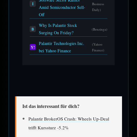
I
Business
Amid Semiconductor Sell-
Daily)
Off
Why Is Palantir Stock
B
(Benzinga)
Surging On Friday?
Palantir Technologies Inc.
(Yahoo
Y!
bei Yahoo Finance
Finance)
Ist das interessant für dich?
Palantir BrokerOS Crash: Wheels Up-Deal
trifft Kurssturz -5.2%