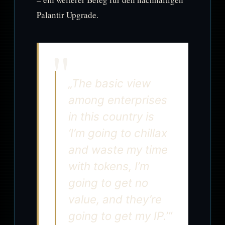
Palantir Upgrade.
„The basic view
among enterprises
in this country is
‘I’m going to chillax
and waste my time
with tokens, I’m
going to get no
value, and they’re
going to get my IP.’“