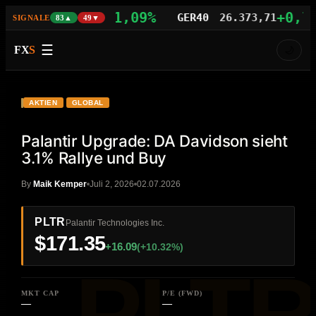
+1,09%
+0,77%
S100
29.742,21
GER40
26.373,71
SIGNALE
83▲
49▼
☰
FX
S
🌙
VIDEO
HD
PLTR
AKTIEN
GLOBAL
Palantir Upgrade: DA Davidson sieht
3.1% Rallye und Buy
By
Maik Kemper
Juli 2, 2026
02.07.2026
PLTR
Palantir Technologies Inc.
$171.35
+16.09
(+10.32%)
MKT CAP
P/E (FWD)
—
—