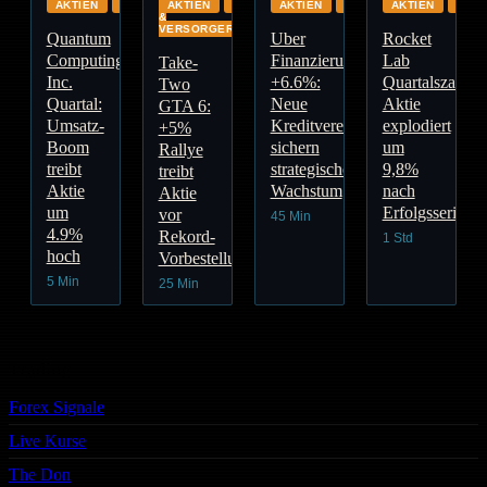
AKTIEN
GLOBAL
AKTIEN
ENERGIE
AKTIEN
GLOBAL
AKTIEN
GLO
&
VERSORGER
Quantum
Uber
Rocket
Computing
Finanzierung
Lab
Take-
Inc.
+6.6%:
Quartalszahlen
Two
Quartal:
Neue
Aktie
GTA 6:
Umsatz-
Kreditvereinbarungen
explodiert
+5%
Boom
sichern
um
Rallye
treibt
strategisches
9,8%
treibt
Aktie
Wachstum
nach
Aktie
um
Erfolgsserie
vor
45 Min
4.9%
Rekord-
1 Std
hoch
Vorbestellungen
5 Min
25 Min
Trading
Forex Signale
Live Kurse
The Don