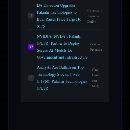
DA Davidson Upgrades
(Investor’s
Palantir Technologies to
I
Business
Buy, Raises Price Target to
Daily)
$175
NVIDIA (NVDA), Palantir
(PLTR) Partner to Deploy
(Yahoo
Y!
Secure AI Models for
Finance)
Government and Infrastructure
Analysts Are Bullish on Top
(The
Technology Stocks: Five9
Globe
T
(FIVN), Palantir Technologies
and
Mail)
(PLTR)