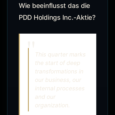
Wie beeinflusst das die
PDD Holdings Inc.-Aktie?
This quarter marks
the start of deep
transformations in
our business, our
internal processes
and our
organization.