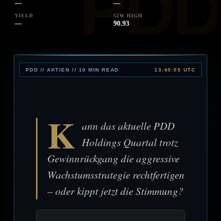
—
—
YIELD
52W HIGH
—
90.93
PDD // AKTIEN // 10 MIN READ
13:40:05 UTC
K
ann das aktuelle PDD
Holdings Quartal trotz
Gewinnrückgang die aggressive
Wachstumsstrategie rechtfertigen
– oder kippt jetzt die Stimmung?