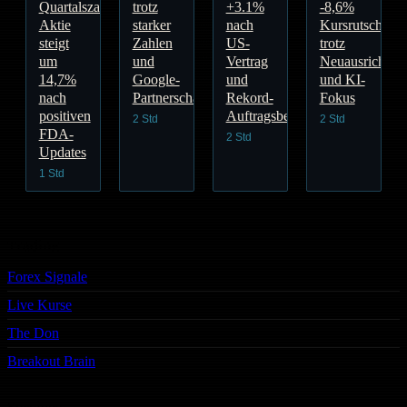
Quartalszahlen:
trotz
+3.1%
-8,6%
Aktie
starker
nach
Kursrutsch
steigt
Zahlen
US-
trotz
um
und
Vertrag
Neuausrichtun
14,7%
Google-
und
und KI-
nach
Partnerschaft
Rekord-
Fokus
positiven
Auftragsbestand
2 Std
2 Std
FDA-
2 Std
Updates
1 Std
Trading
Forex Signale
Live Kurse
The Don
Breakout Brain
Services