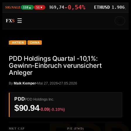
8%
-0,54%
-0
BTCUSD
64.469,74
ETHUSD
1.906,68
SIGNALE
110▲
51▼
☰
FX
S
🌙
VIDEO
HD
PDD
AKTIEN
CHINA
PDD Holdings Quartal -10,1%:
Gewinn-Einbruch verunsichert
Anleger
By
Maik Kemper
Mai 27, 2026
27.05.2026
PDD
PDD Holdings Inc.
$90.94
-0.09
(-0.10%)
MKT CAP
P/E (FWD)