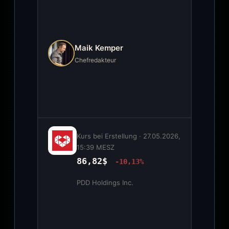
Maik Kemper
Chefredakteur
Kurs bei Erstellung ·
27.05.2026,
15:39 MESZ
86,82$
-10,13%
PDD Holdings Inc.