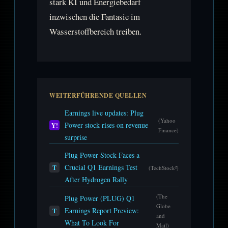
stark KI und Energiebedarf
inzwischen die Fantasie im
Wasserstoffbereich treiben.
WEITERFÜHRENDE QUELLEN
Earnings live updates: Plug
(Yahoo
Power stock rises on revenue
Y!
Finance)
surprise
Plug Power Stock Faces a
Crucial Q1 Earnings Test
T
(TechStock²)
After Hydrogen Rally
(The
Plug Power (PLUG) Q1
Globe
Earnings Report Preview:
T
and
What To Look For
Mail)