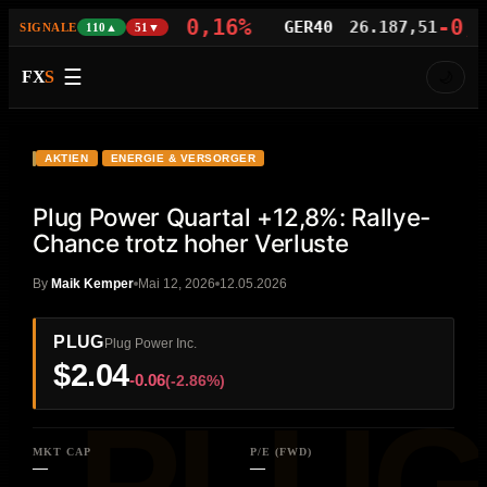
-0,16%
-0,05%
NAS100
29.413,96
GER40
26.187,51
SIGNALE
110▲
51▼
☰
FX
S
🌙
VIDEO
HD
PLUG
AKTIEN
ENERGIE & VERSORGER
Plug Power Quartal +12,8%: Rallye-
Chance trotz hoher Verluste
By
Maik Kemper
Mai 12, 2026
12.05.2026
PLUG
Plug Power Inc.
$2.04
-0.06
(-2.86%)
MKT CAP
P/E (FWD)
—
—