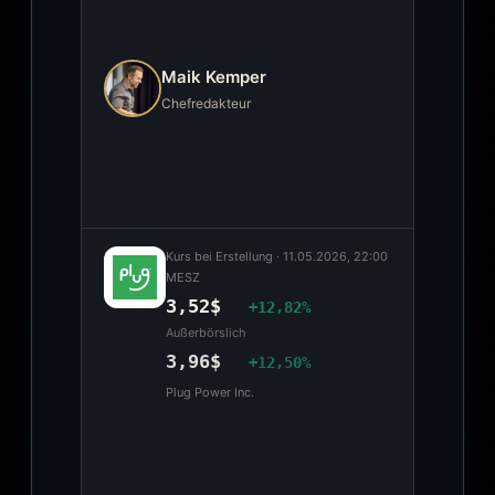
Maik Kemper
Chefredakteur
Kurs bei Erstellung ·
11.05.2026, 22:00
MESZ
3,52$
+12,82%
Außerbörslich
3,96$
+12,50%
Plug Power Inc.