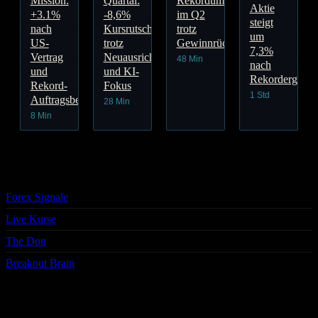
Mission:
Quartal:
Rekordumsatz
Aktie
+3.1%
-8,6%
im Q2
steigt
nach
Kursrutsch
trotz
um
US-
trotz
Gewinnrückgang
7,3%
Vertrag
Neuausrichtung
48 Min
nach
und
und KI-
Rekordergebni
Rekord-
Fokus
1 Std
Auftragsbestand
28 Min
8 Min
Trading
Forex Signale
Live Kurse
The Don
Breakout Brain
Services