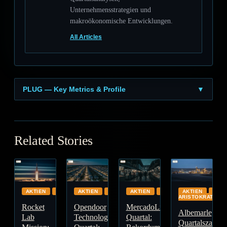
Unternehmensstrategien und
makroökonomische Entwicklungen.
All Articles
PLUG — Key Metrics & Profile
▼
Related Stories
AKTIEN
GLOBAL
AKTIEN
IMMOBILIEN
AKTIEN
FINANZEN
AKTIEN
DIVI
ARISTOKRATEN
Rocket
Opendoor
MercadoLibre
Albemarle
Lab
Technologies
Quartal:
Quartalszahlen