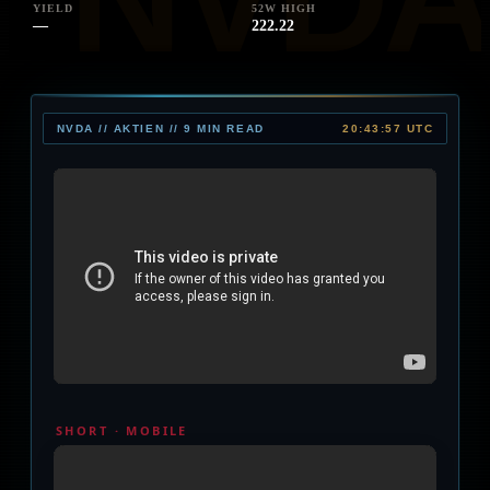
YIELD
52W HIGH
—
222.22
NVDA // AKTIEN // 9 MIN READ
20:43:57 UTC
SHORT · MOBILE