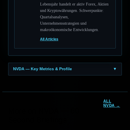
Lebensjahr handelt er aktiv Forex, Aktien
und Kryptowährungen. Schwerpunkte:
Quartalsanalysen,
Unternehmensstrategien und
makroökonomische Entwicklungen.
All Articles
NVDA — Key Metrics & Profile
▼
ALL
NVIDIA KI-
NVDA →
More on NVDA — 60-
Partnerschaften:
Boom-Chance im
NVIDIA KI-Strategie im
Second Briefings
globalen AI-
Gegenwind: Kann der
Investitionszyklus
KI-Boom…