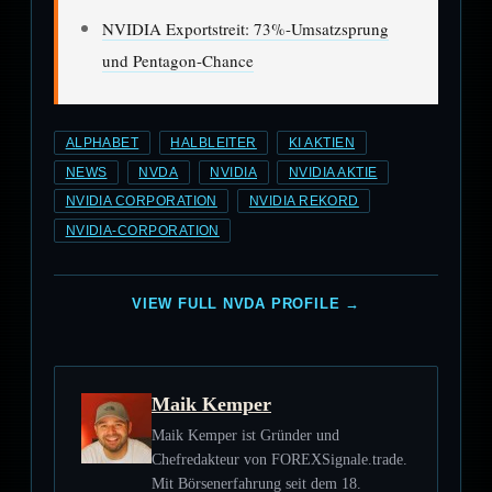
NVIDIA Exportstreit: 73%-Umsatzsprung
und Pentagon-Chance
ALPHABET
HALBLEITER
KI AKTIEN
NEWS
NVDA
NVIDIA
NVIDIA AKTIE
NVIDIA CORPORATION
NVIDIA REKORD
NVIDIA-CORPORATION
VIEW FULL NVDA PROFILE →
Maik Kemper
Maik Kemper ist Gründer und
Chefredakteur von FOREXSignale.trade.
Mit Börsenerfahrung seit dem 18.