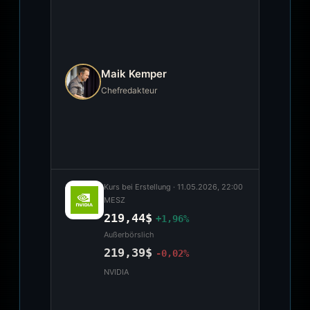
Maik Kemper
Chefredakteur
Kurs bei Erstellung ·
11.05.2026, 22:00
MESZ
219,44$
+1,96%
Außerbörslich
219,39$
-0,02%
NVIDIA