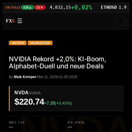
,06%
+0,02%
BTCUSD
64.832,15
ETHUSD
1.913,51
SIGNALE
110▲
51▼
☰
FX
S
🌙
VIDEO
YouTube
NVDA
AKTIEN
HALBLEITER
NVIDIA Rekord +2,0%: KI-Boom,
Alphabet-Duell und neue Deals
By
Maik Kemper
Mai 11, 2026
11.05.2026
NVDA
NVIDIA
$220.74
+7.28
(+3.43%)
MKT CAP
P/E (FWD)
—
—