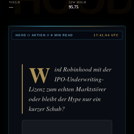
YIELD
52W HIGH
—
95.75
HOOD // AKTIEN // 8 MIN READ
17:41:04 UTC
W
ird Robinhood mit der
IPO-Underwriting-
Lizenz zum echten Marktstörer
oder bleibt der Hype nur ein
kurzer Schub?