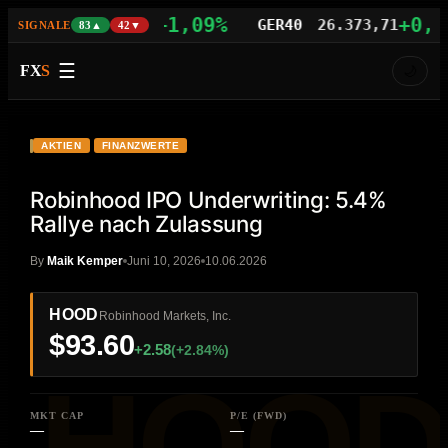
+1,09%
+0,77%
AS100
29.742,21
GER40
26.373,71
SIGNALE
83▲
42▼
☰
FX
S
🌙
VIDEO
HD
HOOD
AKTIEN
FINANZWERTE
Robinhood IPO Underwriting: 5.4%
Rallye nach Zulassung
By
Maik Kemper
Juni 10, 2026
10.06.2026
HOOD
Robinhood Markets, Inc.
$93.60
+2.58
(+2.84%)
MKT CAP
P/E (FWD)
—
—