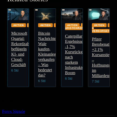
AKTIEN
CLOUD
AKTIEN
GLOBAL
AKTIEN
DIVIDENDEN-
AKTIEN
ENE
ARISTOKRATEN
&
VERSORGER
Microsoft
Bitcoin
Caterpillar
Quartal:
Nachrichten:
Pfizer
Ergebnisse:
Rekordzahlen
Wale
Berobenatide:
-1,7%
beflügeln
kaufen,
+2.1%
Kursrückgang
KI- und
Kleinanleger
Kursanstieg
nach
Cloud-
verkaufen
–
starkem
Geschäft
– Was
Hoffnungsträg
Infrastruktur-
bedeutet
im
6 Std
Boom
das?
Milliardenmark
6 Std
6 Std
7 Std
Trading
Forex Signale