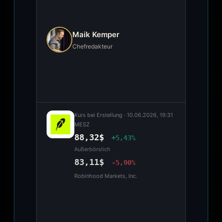
Maik Kemper
Chefredakteur
Kurs bei Erstellung ·
10.06.2026, 19:31
MESZ
88,32$
+5,43%
Außerbörslich
83,11$
-5,90%
Robinhood Markets, Inc.