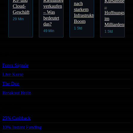
KI- und
Kleinanleger
Kursanstieg
nach
Cloud-
verkaufen
–
starkem
Geschäft
– Was
Hoffnungsträg
Infrastruktur-
bedeutet
im
29 Min
Boom
das?
Milliardenmark
1 Std
49 Min
1 Std
Trading
Forex Signale
Live Kurse
The Don
Breakout Brain
Services
25% Cashback
10% Instant Funding