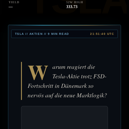
YIELD
52W HIGH
—
333.73
TSLA // AKTIEN // 9 MIN READ
21:51:40 UTC
W
arum reagiert die
Tesla-Aktie trotz FSD-
Fortschritt in Dänemark so
nervös auf die neue Marktlogik?