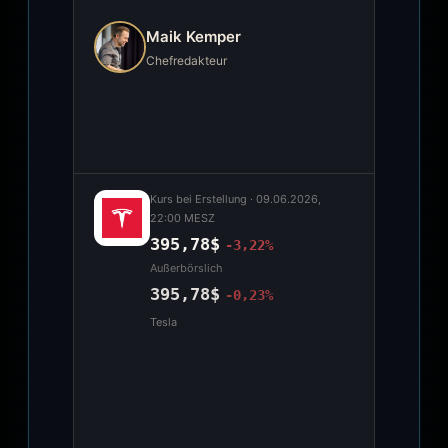
Maik Kemper
Chefredakteur
Kurs bei Erstellung ·
09.06.2026,
22:00 MESZ
395,78$
-3,22%
Außerbörslich
395,78$
-0,23%
Tesla