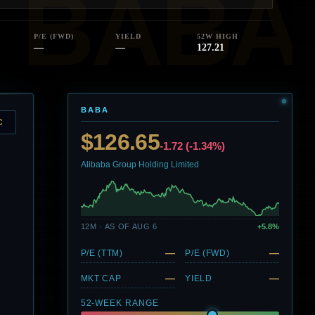
P/E (FWD)
YIELD
52W HIGH
—
—
127.21
BABA
C
$126.65
-1.72 (-1.34%)
Alibaba Group Holding Limited
12M · AS OF AUG 6
+5.8%
—
—
P/E (TTM)
P/E (FWD)
—
—
MKT CAP
YIELD
52-WEEK RANGE