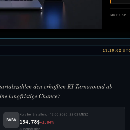
MKT CAP
—
13:19:02 UT
uartalszahlen den erhofften KI-Turnaround ab
eine langfristige Chance?
Kurs bei Erstellung ·
12.05.2026, 22:02 MESZ
BABA
134,78$
-1,84%
Außerbörslich