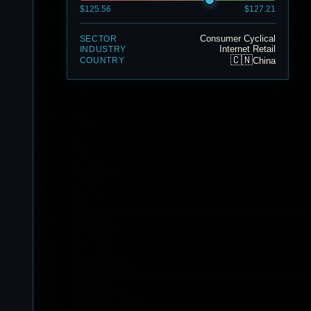
$125.56
$127.21
Consumer Cyclical
SECTOR
Internet Retail
INDUSTRY
🇨🇳
China
COUNTRY