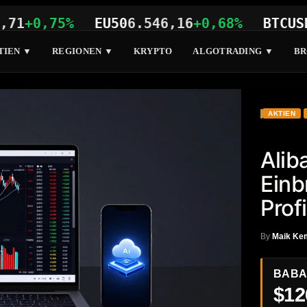
0,75%
EU50
6.546,16
+0,68%
BTCUSD
64.8
TIEN ▼
REGIONEN ▼
KRYPTO
ALGOTRADING ▼
BR
AKTIEN
Alib
Einb
Prof
By
Maik Ke
BAB
$12