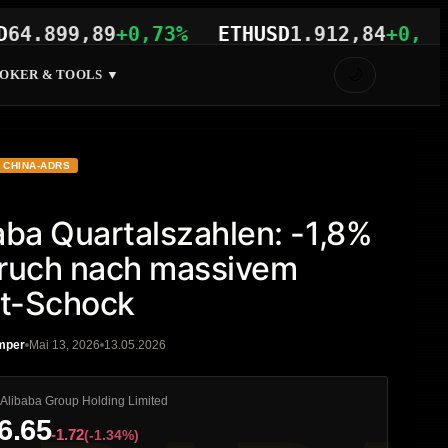
99,89
+0,73%
ETHUSD
1.912,84
+0,37%
V
🌙
OKER & TOOLS ▼
CHINA-ADRS
aba Quartalszahlen: -1,8%
ruch nach massivem
it-Schock
mper
Mai 13, 2026
13.05.2026
A
Alibaba Group Holding Limited
6.65
-1.72
(-1.34%)