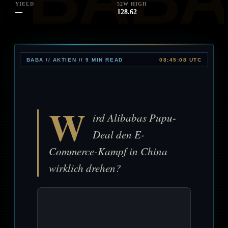
YIELD
52W HIGH
—
128.62
BABA // AKTIEN // 9 MIN READ
08:45:08 UTC
W
ird Alibabas Pupu-
Deal den E-
Commerce-Kampf in China
wirklich drehen?