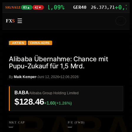
+1,09%
+0,77%
S100
29.742,21
GER40
26.373,71
SIGNALE
83▲
42▼
☰
FX
S
🌙
VIDEO
HD
BABA
AKTIEN
CHINA-ADRS
Alibaba Übernahme: Chance mit
Pupu-Zukauf für 1,5 Mrd.
By
Maik Kemper
Juni 12, 2026
12.06.2026
BABA
Alibaba Group Holding Limited
$128.46
+1.60
(+1.26%)
MKT CAP
P/E (FWD)
—
—