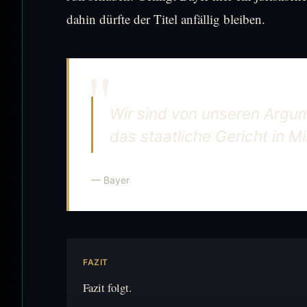
dahin dürfte der Titel anfällig bleiben.
Wir sind von unseren Argum
das staatliche Gericht in M
— Bayer
FAZIT
Fazit folgt.