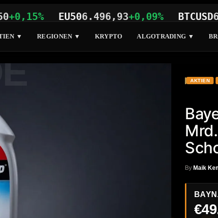
,15%
EU50
6.496,93
+0,09%
BTCUSD
64.7
TIEN ▼
REGIONEN ▼
KRYPTO
ALGOTRADING ▼
BR
DE
AKTIEN
Baye
Mrd.
Scho
By
Maik Ke
BAYN
€49