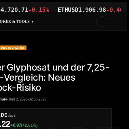
20,71
-0,15%
ETHUSD
1.906,98
-0,46%
V
🌙
OKER & TOOLS ▼
DEUTSCHLAND
r Glyphosat und der 7,25-
-Vergleich: Neues
ck-Risiko
mper
Juni 2, 2026
02.06.2026
.DE
Bayer
.22
+0.97
(+2.01%)