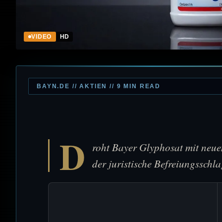
VIDEO
HD
BAYN.DE // AKTIEN // 9 MIN READ
D
roht Bayer Glyphosat mit neue
der juristische Befreiungsschl