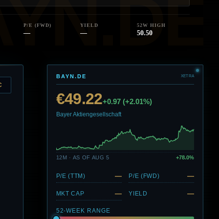
P/E (FWD)
YIELD
52W HIGH
—
—
50.50
BAYN.DE
XETRA
C
€49.22
+0.97 (+2.01%)
Bayer Aktiengesellschaft
12M · AS OF AUG 5
+78.0%
—
—
P/E (TTM)
P/E (FWD)
—
—
MKT CAP
YIELD
52-WEEK RANGE