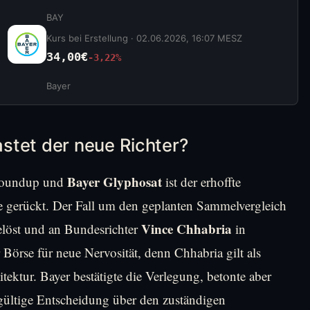
BAY
Kurs bei Erstellung ·
02.06.2026, 16:07 MESZ
34,00€
-3,22%
Bayer
stet der neue Richter?
Bayer Glyphosat
 Roundup und
ist der erhoffte
ne gerückt. Der Fall um den geplanten Sammelvergleich
Vince Chhabria
elöst und an Bundesrichter
in
 Börse für neue Nervosität, denn Chhabria gilt als
itektur. Bayer bestätigte die Verlegung, betonte aber
dgültige Entscheidung über den zuständigen