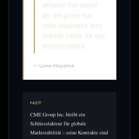
around the world
as we grow our
core business and
create value for our
shareholders.
— Lynne Fitzpatrick
FAZIT
CME Group Inc. bleibt ein
Schlüsselakteur für globale
Marktstabilität – seine Kontrakte sind