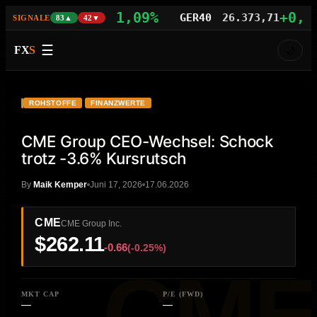
+1,09%
+0,77%
AS100
29.742,21
GER40
26.373,71
SIGNALE
83▲
42▼
☰
FX
S
🌙
VIDEO
HD
CME
ROHSTOFFE
FINANZWERTE
CME Group CEO-Wechsel: Schock
trotz -3.6% Kursrutsch
By
Maik Kemper
Juni 17, 2026
17.06.2026
CME
CME Group Inc.
$262.11
-0.66
(-0.25%)
MKT CAP
P/E (FWD)
—
—