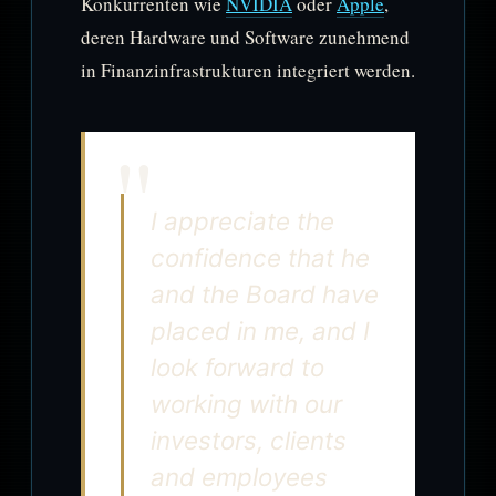
Konkurrenten wie
NVIDIA
oder
Apple
,
deren Hardware und Software zunehmend
in Finanzinfrastrukturen integriert werden.
I appreciate the
confidence that he
and the Board have
placed in me, and I
look forward to
working with our
investors, clients
and employees