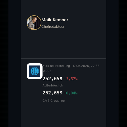
Maik Kemper
Chefredakteur
Kurs bei Erstellung ·
17.06.2026, 22:33
MESZ
252,65$
-3,57%
Außerbörslich
252,65$
+0,04%
CME Group Inc.