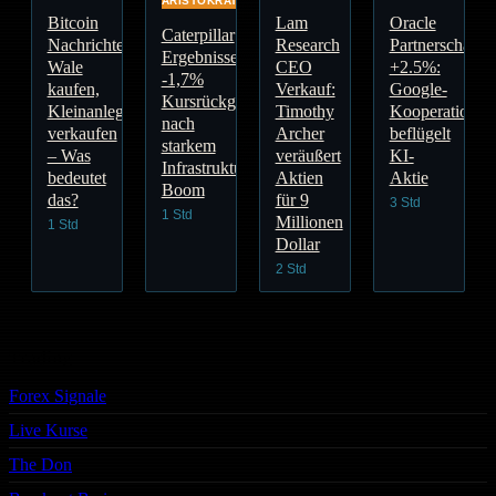
ARISTOKRATEN
Bitcoin
Lam
Oracle
Caterpillar
Nachrichten:
Research
Partnerschaft
Ergebnisse:
Wale
CEO
+2.5%:
-1,7%
kaufen,
Verkauf:
Google-
Kursrückgang
Kleinanleger
Timothy
Kooperation
nach
verkaufen
Archer
beflügelt
starkem
– Was
veräußert
KI-
Infrastruktur-
bedeutet
Aktien
Aktie
Boom
das?
für 9
3 Std
1 Std
Millionen
1 Std
Dollar
2 Std
Trading
Forex Signale
Live Kurse
The Don