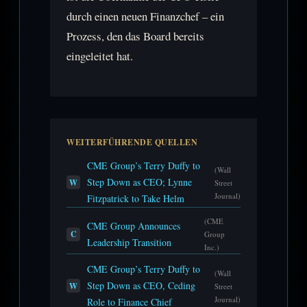
durch einen neuen Finanzchef – ein
Prozess, den das Board bereits
eingeleitet hat.
WEITERFÜHRENDE QUELLEN
CME Group’s Terry Duffy to
(Wall
Step Down as CEO; Lynne
W
Street
Journal)
Fitzpatrick to Take Helm
(CME
CME Group Announces
C
Group
Leadership Transition
Inc.)
CME Group’s Terry Duffy to
(Wall
Step Down as CEO, Ceding
W
Street
Journal)
Role to Finance Chief