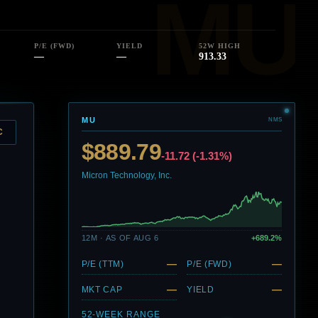
P/E (FWD)
YIELD
52W HIGH
—
—
913.33
MU
NMS
C
$889.79
-11.72 (-1.31%)
Micron Technology, Inc.
12M · AS OF AUG 6
+689.2%
—
—
P/E (TTM)
P/E (FWD)
—
—
MKT CAP
YIELD
52-WEEK RANGE