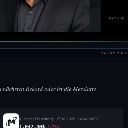
MKT CAP
—
12:33:02 UT
 nächsten Rekord oder ist die Messlatte
Kurs bei Erstellung ·
17.06.2026, 14:04 MESZ
1.047,40$
-3,73%