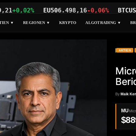
0,02%
EU50
6.498,16
-0,06%
BTCUSD
64.
TIEN ▼
REGIONEN ▼
KRYPTO
ALGOTRADING ▼
BR
AKTIEN
Micr
Beri
By
Maik Ke
MU
Micr
$88