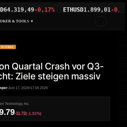
319,49
-0,17%
ETHUSD
1.899,01
-0,36%
V
🌙
OKER & TOOLS ▼
GLOBAL
on Quartal Crash vor Q3-
cht: Ziele steigen massiv
mper
Juni 17, 2026
17.06.2026
on Technology, Inc.
9.79
-11.72
(-1.31%)