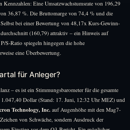
n Kennzahlen: Eine Umsatzwachstumsrate von 196,29
 von 36,87 %. Die Bruttomarge von 74,4 % und die
 Selbst bei einer Bewertung von 48,17x Kurs-Gewinn-
durchschnitt (160,79) attraktiv – ein Hinweis auf
 P/S-Ratio spiegeln hingegen die hohe
rweise eine Überbewertung.
rtal für Anleger?
ilanz – es ist ein Stimmungsbarometer für die gesamte
n 1.047,40 Dollar (Stand: 17. Juni, 12:32 Uhr MEZ) und
cron Technology, Inc.
auf Augenhöhe mit den Mag7-
ein Zeichen von Schwäche, sondern Ausdruck der
euem Einstieg vor dem Q3-Bericht. Ein möglicher