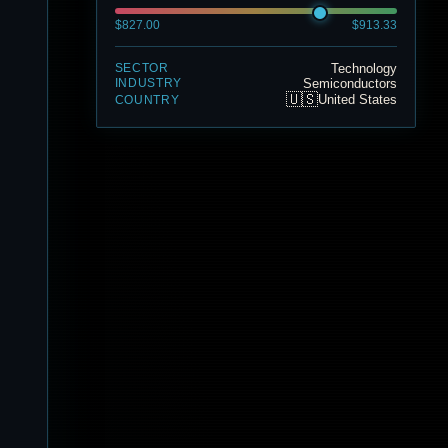
$827.00
$913.33
Technology
SECTOR
Semiconductors
INDUSTRY
🇺🇸
United States
COUNTRY