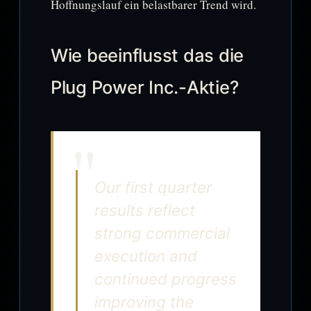
Hoffnungslauf ein belastbarer Trend wird.
Wie beeinflusst das die
Plug Power Inc.-Aktie?
Our first quarter
results reflect
strong commercial
execution and
continued progress
improving the