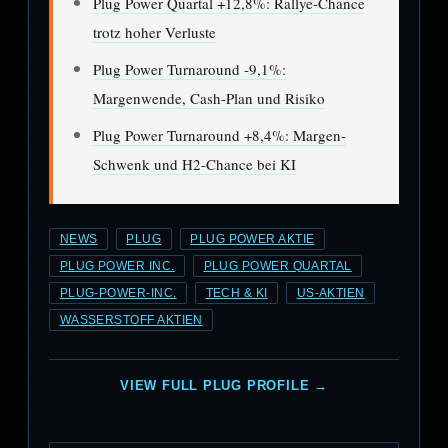
Plug Power Quartal +12,8%: Rallye-Chance
trotz hoher Verluste
Plug Power Turnaround -9,1%:
Margenwende, Cash-Plan und Risiko
Plug Power Turnaround +8,4%: Margen-
Schwenk und H2-Chance bei KI
NEWS
PLUG
PLUG POWER AKTIE
PLUG POWER INC.
PLUG POWER QUARTAL
PLUG-POWER-INC.
TECH & KI
US-AKTIEN
WASSERSTOFF AKTIEN
VIEW FULL PLUG PROFILE →