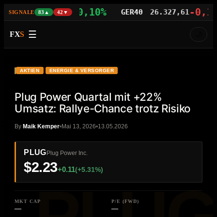
+0,10%
-0,13%
S100
29.816,45
GER40
26.327,61
SIGNALE
83▲
42▼
☰
FX
S
🌙
VIDEO
HD
PLUG
AKTIEN
ENERGIE & VERSORGER
Plug Power Quartal mit +22%
Umsatz: Rallye-Chance trotz Risiko
By
Maik Kemper
Mai 13, 2026
13.05.2026
PLUG
Plug Power Inc.
$2.23
+0.11
(+5.31%)
MKT CAP
P/E (FWD)
—
—