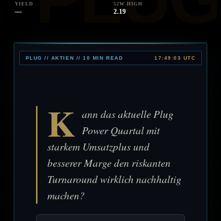
YIELD
52W HIGH
—
2.19
PLUG // AKTIEN // 10 MIN READ
17:49:03 UTC
K
ann das aktuelle Plug
Power Quartal mit
starkem Umsatzplus und
besserer Marge den riskanten
Turnaround wirklich nachhaltig
machen?