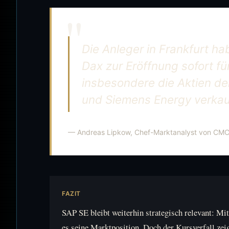
Die Anleger in Frankfurt ha
Dax zur Eröffnung sofort 
insbesondere die Aktien d
und Siemens Energy verkau
— Andreas Lipkow, Chef-Marktanalyst von CMC
FAZIT
SAP SE bleibt weiterhin strategisch relevant: M
es seine Marktposition. Doch der Kursverfall ze