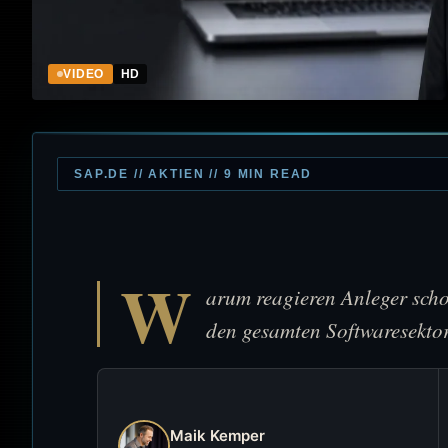
VIDEO
HD
SAP.DE // AKTIEN // 9 MIN READ
W
arum reagieren Anleger sch
den gesamten Softwaresekto
Maik Kemper