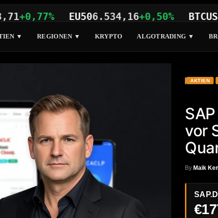
0,77%
EU50
6.534,16
+0,50%
BTCUSD
65.
TIEN ▼
REGIONEN ▼
KRYPTO
ALGOTRADING ▼
BR
AKTIEN
SAP 
vor 
Quar
By
Maik Ke
SAP.
€17