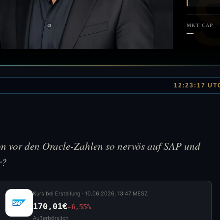
MKT CAP
—
12:23:17 UT
on vor den Oracle-Zahlen so nervös auf SAP und
r?
Kurs bei Erstellung ·
10.06.2026, 13:47 MESZ
170,01€
-6,55%
Außerbörslich