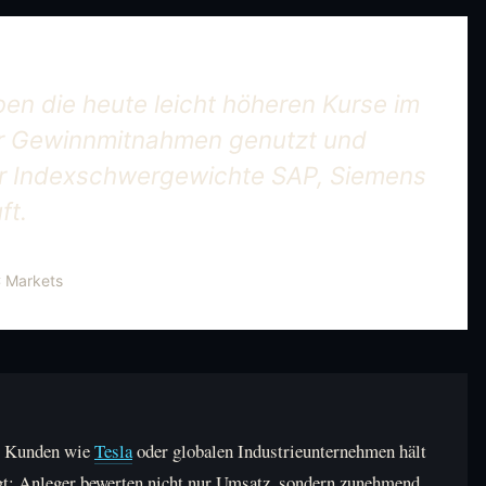
ben die heute leicht höheren Kurse im
für Gewinnmitnahmen genutzt und
er Indexschwergewichte SAP, Siemens
ft.
 Markets
it Kunden wie
Tesla
oder globalen Industrieunternehmen hält
igt: Anleger bewerten nicht nur Umsatz, sondern zunehmend