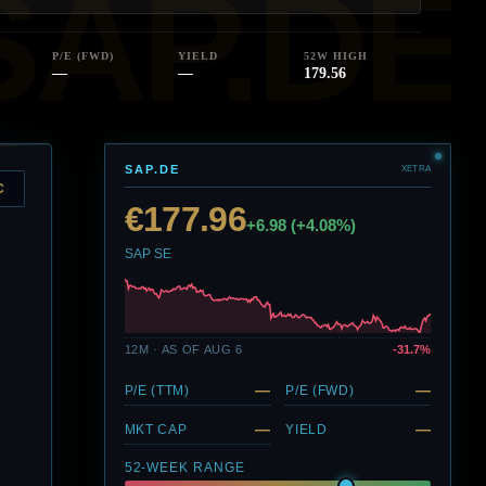
P/E (FWD)
YIELD
52W HIGH
—
—
179.56
SAP.DE
XETRA
C
€177.96
+6.98 (+4.08%)
SAP SE
12M · AS OF AUG 6
-31.7%
—
—
P/E (TTM)
P/E (FWD)
—
—
MKT CAP
YIELD
52-WEEK RANGE