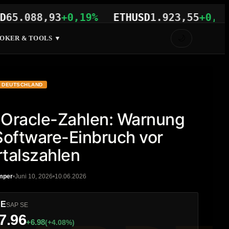
088,93
+0,19%
ETHUSD
1.923,55
+0,52%
🌙
OKER & TOOLS ▼
DEUTSCHLAND
Oracle-Zahlen: Warnung
Software-Einbruch vor
talszahlen
mper
Juni 10, 2026
10.06.2026
DE
SAP SE
7.96
+6.98
(+4.08%)