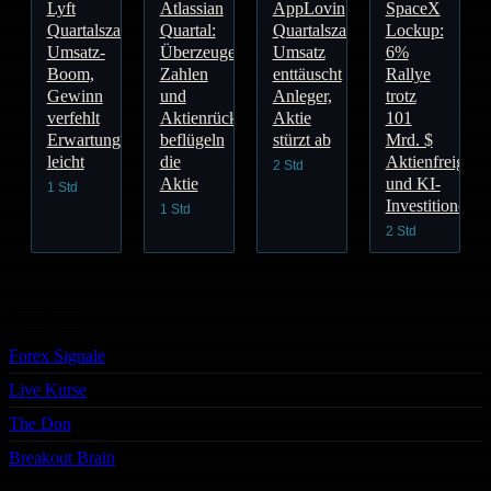
Lyft
Atlassian
AppLovin
SpaceX
Quartalszahlen:
Quartal:
Quartalszahlen:
Lockup:
Umsatz-
Überzeugende
Umsatz
6%
Boom,
Zahlen
enttäuscht
Rallye
Gewinn
und
Anleger,
trotz
verfehlt
Aktienrückkauf
Aktie
101
Erwartungen
beflügeln
stürzt ab
Mrd. $
leicht
die
Aktienfreigabe
2 Std
Aktie
und KI-
1 Std
Investitionen
1 Std
2 Std
Trading
Forex Signale
Live Kurse
The Don
Breakout Brain