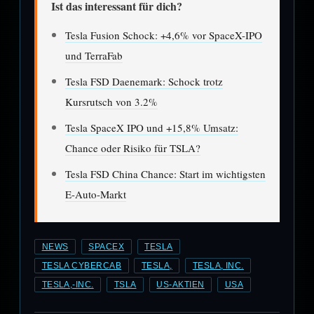
Ist das interessant für dich?
Tesla Fusion Schock: +4,6% vor SpaceX-IPO
und TerraFab
Tesla FSD Daenemark: Schock trotz
Kursrutsch von 3.2%
Tesla SpaceX IPO und +15,8% Umsatz:
Chance oder Risiko für TSLA?
Tesla FSD China Chance: Start im wichtigsten
E-Auto-Markt
NEWS
SPACEX
TESLA
TESLA CYBERCAB
TESLA,
TESLA, INC.
TESLA,-INC.
TSLA
US-AKTIEN
USA