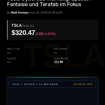
Fantasie und Terafab im Fokus
By
Maik Kemper
Juni 16, 2026
16.06.2026
TSLA
Tesla, Inc.
$320.47
-2.02
(-0.63%)
MKT CAP
P/E (FWD)
—
—
YIELD
52W HIGH
—
323.00
TSLA // AKTIEN // 10 MIN READ
10:44:07 UTC