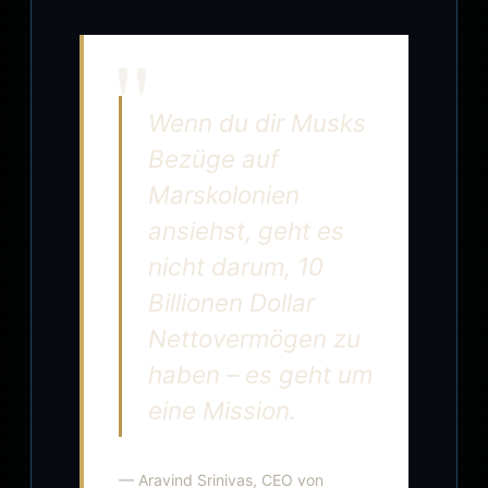
Wenn du dir Musks
Bezüge auf
Marskolonien
ansiehst, geht es
nicht darum, 10
Billionen Dollar
Nettovermögen zu
haben – es geht um
eine Mission.
— Aravind Srinivas, CEO von