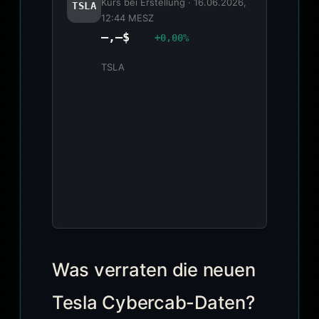
Kurs bei Erstellung ·
16.06.2026,
TSLA
12:44 MESZ
—,–$
+0,00%
TSLA
Was verraten die neuen
Tesla Cybercab-Daten?