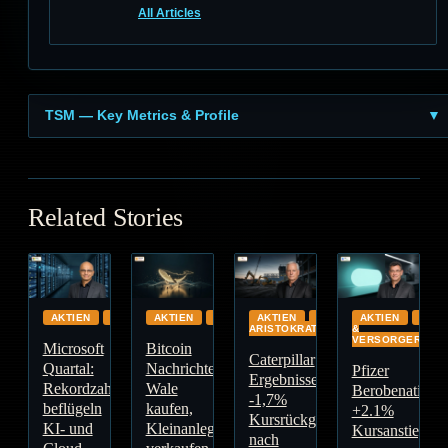
All Articles
TSM — Key Metrics & Profile
▼
Related Stories
AKTIEN
CLOUD
AKTIEN
GLOBAL
AKTIEN
DIVIDENDEN-
AKTIEN
ENE
ARISTOKRATEN
&
VERSORGER
Microsoft
Bitcoin
Caterpillar
Quartal:
Nachrichten:
Pfizer
Ergebnisse:
Rekordzahlen
Wale
Berobenatide:
-1,7%
beflügeln
kaufen,
+2.1%
Kursrückgang
KI- und
Kleinanleger
Kursanstieg
nach