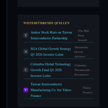
WEITERFÜHRENDE QUELLEN
(The Wall
Amkor Stock Rises on Taiwan
T
Street
Semiconductor Partnership
Journal)
(Sustainable
SGA Global Growth Strategy
S
Growth
Q1 2026 Investor Letter
Advisers)
Columbia Global Technology
(Columbia
Growth Fund Q1 2026
C
Threadneedle
Investments)
Investor Letter
Taiwan Semiconductor
(Yahoo
Manufacturing Co. bei Yahoo
Y!
Finance)
Finance