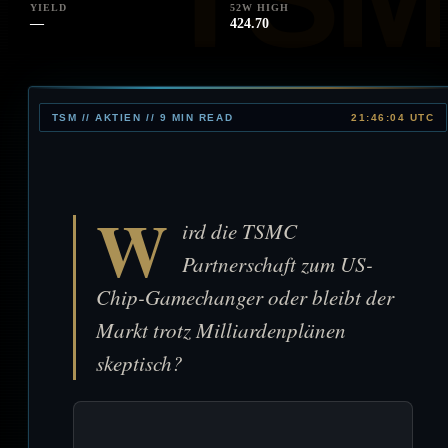
YIELD
52W HIGH
—
424.70
TSM // AKTIEN // 9 MIN READ
21:46:04 UTC
W
ird die TSMC
Partnerschaft zum US-
Chip-Gamechanger oder bleibt der
Markt trotz Milliardenplänen
skeptisch?