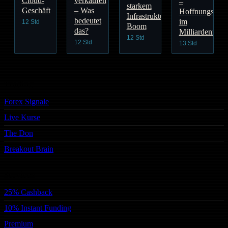
Cloud-
verkaufen
–
starkem
Geschäft
– Was
Hoffnungsträg
Infrastruktur-
bedeutet
im
12 Std
Boom
das?
Milliardenmark
12 Std
12 Std
13 Std
Trading
Forex Signale
Live Kurse
The Don
Breakout Brain
Services
25% Cashback
10% Instant Funding
Premium