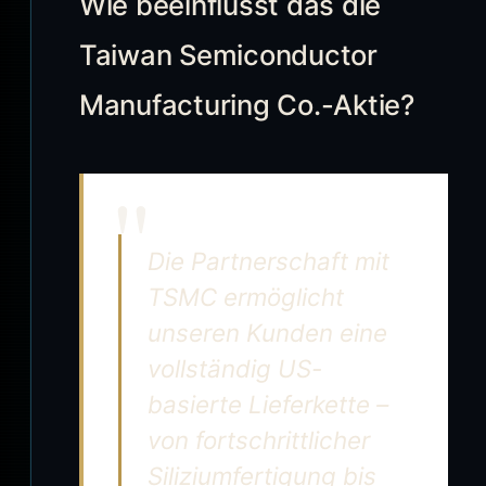
Wie beeinflusst das die
Taiwan Semiconductor
Manufacturing Co.-Aktie?
Die Partnerschaft mit
TSMC ermöglicht
unseren Kunden eine
vollständig US-
basierte Lieferkette –
von fortschrittlicher
Siliziumfertigung bis