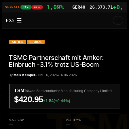
+1,09%
+0,77%
S100
29.742,21
GER40
26.373,71
SIGNALE
83▲
42▼
☰
FX
S
🌙
VIDEO
HD
TSM
AKTIEN
GLOBAL
TSMC Partnerschaft mit Amkor:
Einbruch -3.1% trotz US-Boom
By
Maik Kemper
Juni 16, 2026
16.06.2026
TSM
Taiwan Semiconductor Manufacturing Company Limited
$420.95
+1.84
(+0.44%)
MKT CAP
P/E (FWD)
—
—