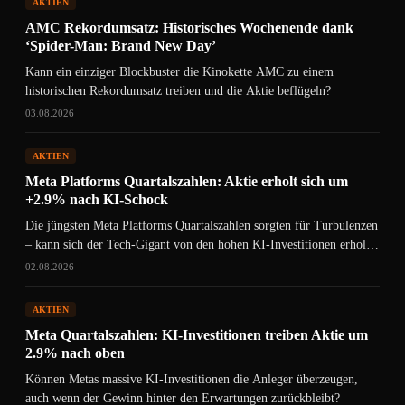
AKTIEN
AMC Rekordumsatz: Historisches Wochenende dank
‘Spider-Man: Brand New Day’
Kann ein einziger Blockbuster die Kinokette AMC zu einem
historischen Rekordumsatz treiben und die Aktie beflügeln?
03.08.2026
AKTIEN
Meta Platforms Quartalszahlen: Aktie erholt sich um
+2.9% nach KI-Schock
Die jüngsten Meta Platforms Quartalszahlen sorgten für Turbulenzen
– kann sich der Tech-Gigant von den hohen KI-Investitionen erholen
oder droht…
02.08.2026
AKTIEN
Meta Quartalszahlen: KI-Investitionen treiben Aktie um
2.9% nach oben
Können Metas massive KI-Investitionen die Anleger überzeugen,
auch wenn der Gewinn hinter den Erwartungen zurückbleibt?