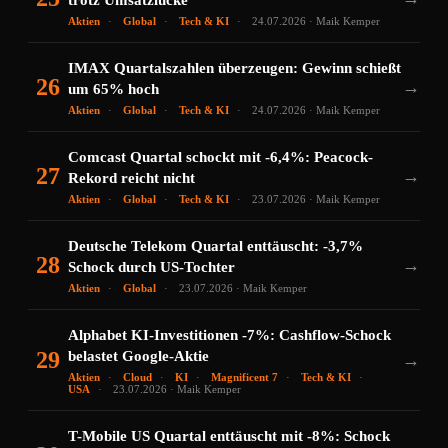
trotz Umsatzlücke
Aktien
Global
Tech & KI
24.07.2026 · Maik Kemper
IMAX Quartalszahlen überzeugen: Gewinn schießt
26
→
um 65% hoch
Aktien
Global
Tech & KI
24.07.2026 · Maik Kemper
Comcast Quartal schockt mit -6,4%: Peacock-
27
→
Rekord reicht nicht
Aktien
Global
Tech & KI
23.07.2026 · Maik Kemper
Deutsche Telekom Quartal enttäuscht: -3,7%
28
→
Schock durch US-Tochter
Aktien
Global
23.07.2026 · Maik Kemper
Alphabet KI-Investitionen -7%: Cashflow-Schock
29
belastet Google-Aktie
→
Aktien
Cloud
KI
Magnificent 7
Tech & KI
USA
23.07.2026 · Maik Kemper
T-Mobile US Quartal enttäuscht mit -8%: Schock