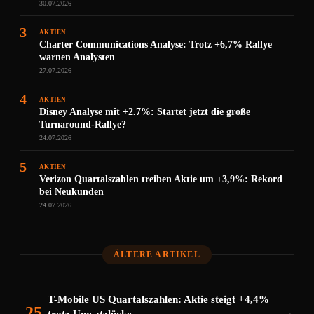
30.07.2026
3
AKTIEN
Charter Communications Analyse: Trotz +6,7% Rallye
warnen Analysten
27.07.2026
4
AKTIEN
Disney Analyse mit +2.7%: Startet jetzt die große
Turnaround-Rallye?
24.07.2026
5
AKTIEN
Verizon Quartalszahlen treiben Aktie um +3,9%: Rekord
bei Neukunden
24.07.2026
ÄLTERE ARTIKEL
T-Mobile US Quartalszahlen: Aktie steigt +4,4%
25
→