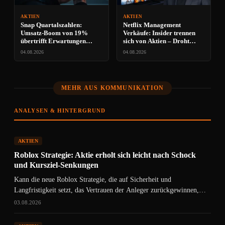
AKTIEN
AKTIEN
Snap Quartalszahlen:
Netflix Management
Umsatz-Boom von 19%
Verkäufe: Insider trennen
übertrifft Erwartungen
sich von Aktien – Droht
deutlich
Gratis-Streaming?
04.08.2026
04.08.2026
MEHR AUS KOMMUNIKATION
ANALYSEN & HINTERGRUND
AKTIEN
Roblox Strategie: Aktie erholt sich leicht nach Schock
und Kursziel-Senkungen
Kann die neue Roblox Strategie, die auf Sicherheit und
Langfristigkeit setzt, das Vertrauen der Anleger zurückgewinnen,
nachdem die Aktie einen…
03.08.2026