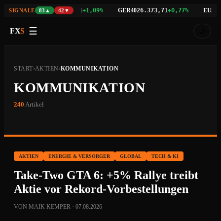
NAS100
GER40
EU50
3%
29.742,21
+1,09%
26.373,71
+0,77%
6.5
SIGNALE
83▲
42▼
☰
FX
S
🌙
START
›
AKTIEN
›
KOMMUNIKATION
KOMMUNIKATION
240
Artikel
AKTIEN
ENERGIE & VERSORGER
GLOBAL
TECH & KI
Take-Two GTA 6: +5% Rallye treibt
Aktie vor Rekord-Vorbestellungen
VON MAIK KEMPER · 07.08.2026