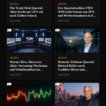
AKTIEN
AKTIEN
The Trade Desk Quartal:
Fox Quartalszahlen: FIFA
Aktie bricht um 1.6% ein
WM treibt Umsatz um 28%
nach Zahlen-Schock
und Werbeeinnahmen in die
Höhe
06.08.2026
06.08.2026
AKTIEN
AKTIEN
Warner Bros. Discovery
Deutsche Telekom Quartal:
Aktie: Streaming-Wachstum
Rekord-Rallye nach
und Schuldenabbau im
Cashflow-Boost und
Fokus
Aktienrückkauf
06.08.2026
06.08.2026