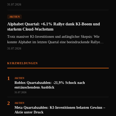
31.07.2026
AKTIEN
Alphabet Quartal: +6.1% Rallye dank KI-Boom und
starkem Cloud-Wachstum
Trotz massiver KI-Investitionen und anfänglicher Skepsis: Wie
konnte Alphabet im letzten Quartal eine beeindruckende Rallye
hinlegen?
31.07.2026
KURZMELDUNGEN
1
AKTIEN
Roblox Quartalszahlen: -21,9% Schock nach
enttäuschendem Ausblick
31.07.2026
2
AKTIEN
Meta Quartalszahlen: KI-Investitionen belasten Gewinn –
Aktie unter Druck