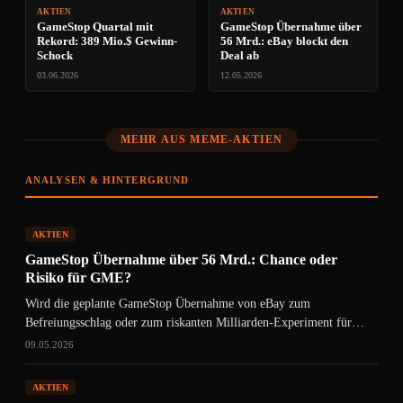
AKTIEN
AKTIEN
GameStop Quartal mit
GameStop Übernahme über
Rekord: 389 Mio.$ Gewinn-
56 Mrd.: eBay blockt den
Schock
Deal ab
03.06.2026
12.05.2026
MEHR AUS MEME-AKTIEN
ANALYSEN & HINTERGRUND
AKTIEN
GameStop Übernahme über 56 Mrd.: Chance oder
Risiko für GME?
Wird die geplante GameStop Übernahme von eBay zum
Befreiungsschlag oder zum riskanten Milliarden-Experiment für
GME-Anleger?
09.05.2026
AKTIEN