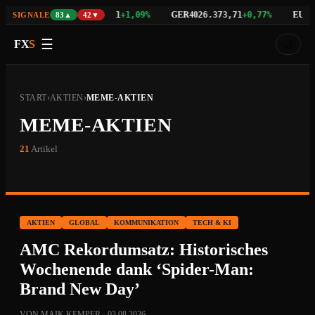
NAS100
GER40
EU50
23%
29.742,21
+1,09%
26.373,71
+0,77%
6.
SIGNALE
83▲
42▼
☰
FX
S
🌙
START
›
AKTIEN
›
MEME-AKTIEN
MEME-AKTIEN
21
Artikel
AKTIEN
GLOBAL
KOMMUNIKATION
TECH & KI
AMC Rekordumsatz: Historisches
Wochenende dank ‘Spider-Man:
Brand New Day’
VON MAIK KEMPER · 03.08.2026