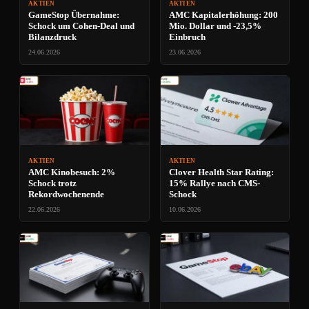
AKTIEN
AKTIEN
GameStop Übernahme:
AMC Kapitalerhöhung: 200
Schock um Cohen-Deal und
Mio. Dollar und -23,5%
Bilanzdruck
Einbruch
24.06.2026
23.06.2026
AKTIEN
AKTIEN
AMC Kinobesuch: 2%
Clover Health Star Rating:
Schock trotz
15% Rallye nach CMS-
Rekordwochenende
Schock
22.06.2026
10.06.2026