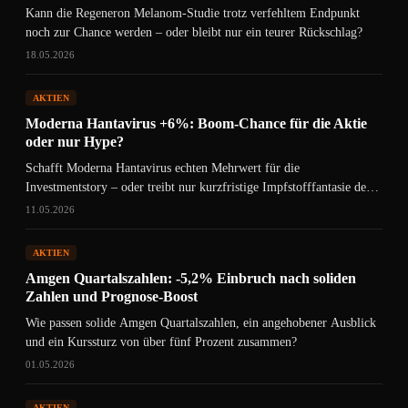
Kann die Regeneron Melanom-Studie trotz verfehltem Endpunkt
noch zur Chance werden – oder bleibt nur ein teurer Rückschlag?
18.05.2026
AKTIEN
Moderna Hantavirus +6%: Boom-Chance für die Aktie
oder nur Hype?
Schafft Moderna Hantavirus echten Mehrwert für die
Investmentstory – oder treibt nur kurzfristige Impfstofffantasie den
Kurs nach oben?
11.05.2026
AKTIEN
Amgen Quartalszahlen: -5,2% Einbruch nach soliden
Zahlen und Prognose-Boost
Wie passen solide Amgen Quartalszahlen, ein angehobener Ausblick
und ein Kurssturz von über fünf Prozent zusammen?
01.05.2026
AKTIEN