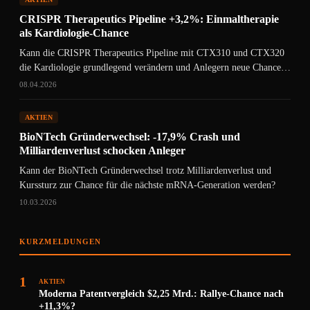
CRISPR Therapeutics Pipeline +3,2%: Einmaltherapie
als Kardiologie-Chance
Kann die CRISPR Therapeutics Pipeline mit CTX310 und CTX320
die Kardiologie grundlegend verändern und Anlegern neue Chancen
eröffnen?
08.04.2026
AKTIEN
BioNTech Gründerwechsel: -17,9% Crash und
Milliardenverlust schocken Anleger
Kann der BioNTech Gründerwechsel trotz Milliardenverlust und
Kurssturz zur Chance für die nächste mRNA-Generation werden?
10.03.2026
KURZMELDUNGEN
1
AKTIEN
Moderna Patentvergleich $2,25 Mrd.: Rallye-Chance nach
+11,3%?