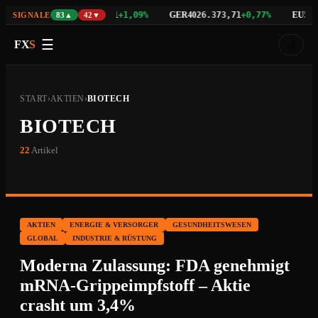
NAS100
GER40
EU50
3%
29.742,21
+1,09%
26.373,71
+0,77%
6.5
SIGNALE
83▲
42▼
☰
FX
S
🌙
START
›
AKTIEN
›
BIOTECH
BIOTECH
22
Artikel
AKTIEN
ENERGIE & VERSORGER
GESUNDHEITSWESEN
GLOBAL
INDUSTRIE & RÜSTUNG
Moderna Zulassung: FDA genehmigt
mRNA-Grippeimpfstoff – Aktie
crasht um 3,4%