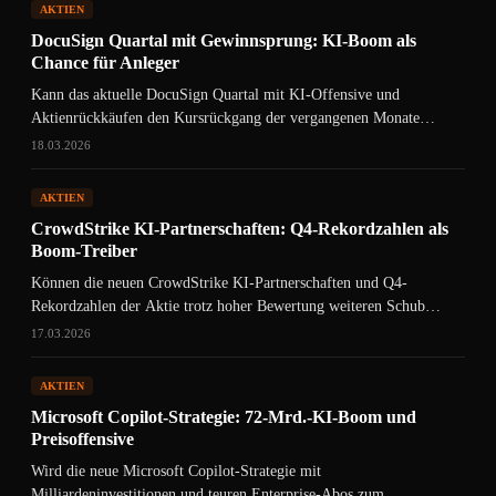
AKTIEN
DocuSign Quartal mit Gewinnsprung: KI-Boom als
Chance für Anleger
Kann das aktuelle DocuSign Quartal mit KI-Offensive und
Aktienrückkäufen den Kursrückgang der vergangenen Monate
drehen?
18.03.2026
AKTIEN
CrowdStrike KI-Partnerschaften: Q4-Rekordzahlen als
Boom-Treiber
Können die neuen CrowdStrike KI-Partnerschaften und Q4-
Rekordzahlen der Aktie trotz hoher Bewertung weiteren Schub
geben?
17.03.2026
AKTIEN
Microsoft Copilot-Strategie: 72-Mrd.-KI-Boom und
Preisoffensive
Wird die neue Microsoft Copilot-Strategie mit
Milliardeninvestitionen und teuren Enterprise-Abos zum