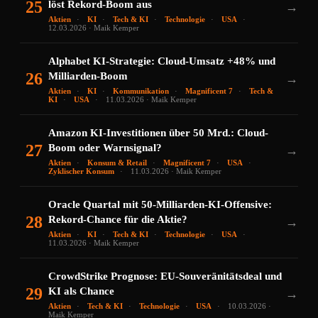
25
löst Rekord-Boom aus
→
Aktien
KI
Tech & KI
Technologie
USA
12.03.2026 · Maik Kemper
Alphabet KI-Strategie: Cloud-Umsatz +48% und
26
Milliarden-Boom
→
Aktien
KI
Kommunikation
Magnificent 7
Tech &
KI
USA
11.03.2026 · Maik Kemper
Amazon KI-Investitionen über 50 Mrd.: Cloud-
27
Boom oder Warnsignal?
→
Aktien
Konsum & Retail
Magnificent 7
USA
Zyklischer Konsum
11.03.2026 · Maik Kemper
Oracle Quartal mit 50-Milliarden-KI-Offensive:
28
Rekord-Chance für die Aktie?
→
Aktien
KI
Tech & KI
Technologie
USA
11.03.2026 · Maik Kemper
CrowdStrike Prognose: EU-Souveränitätsdeal und
29
KI als Chance
→
Aktien
Tech & KI
Technologie
USA
10.03.2026 ·
Maik Kemper