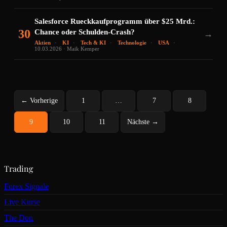
Salesforce Rueckkaufprogramm über $25 Mrd.:
30
Chance oder Schulden-Crash?
→
Aktien
KI
Tech & KI
Technologie
USA
10.03.2026 · Maik Kemper
← Vorherige
1
…
7
8
9
10
11
Nächste →
Trading
Forex Signale
Live Kurse
The Don