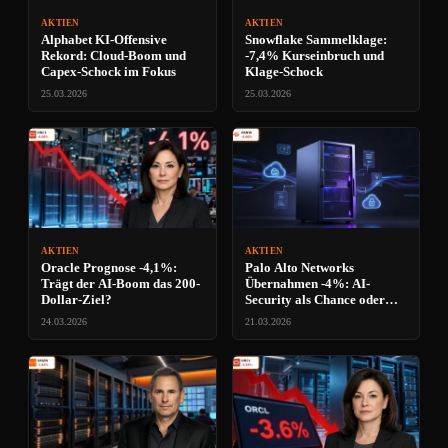
AKTIEN
AKTIEN
Alphabet KI-Offensive
Snowflake Sammelklage:
Rekord: Cloud-Boom und
-7,4% Kurseinbruch und
Capex-Schock im Fokus
Klage-Schock
25.03.2026
25.03.2026
AKTIEN
AKTIEN
Oracle Prognose -4,1%:
Palo Alto Networks
Trägt der AI-Boom das 200-
Übernahmen -4%: AI-
Dollar-Ziel?
Security als Chance oder
Risiko?
24.03.2026
21.03.2026