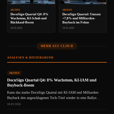
AKTIEN
AKTIEN
DocuSign Quartal Q4: 8%
DocuSign Quartal: Umsatz
Wachstum, KI-Schub und
+7,8% und Milliarden-
Rückkauf-Boom
Buyback im Fokus
18.03.2026
18.03.2026
MEHR AUS CLOUD
ANALYSEN & HINTERGRUND
AKTIEN
DocuSign Quartal Q4: 8% Wachstum, KI-IAM und
Buyback-Boom
Kann das starke DocuSign Quartal mit KI-IAM und Milliarden-
Buyback den angeschlagenen Tech-Titel wieder in eine Rallye
drehen?
18.03.2026