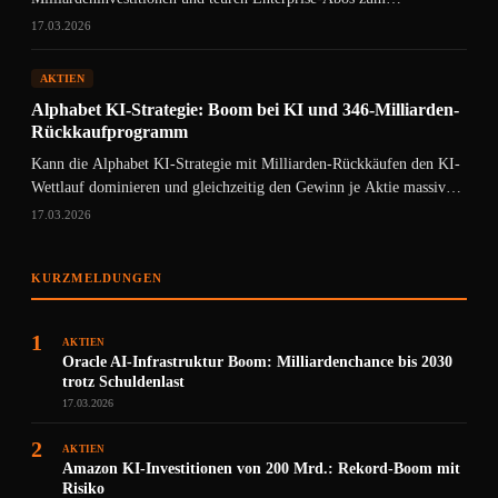
Wachstumstreiber oder zum Risiko?
17.03.2026
AKTIEN
Alphabet KI-Strategie: Boom bei KI und 346-Milliarden-
Rückkaufprogramm
Kann die Alphabet KI-Strategie mit Milliarden-Rückkäufen den KI-
Wettlauf dominieren und gleichzeitig den Gewinn je Aktie massiv
hebeln?
17.03.2026
KURZMELDUNGEN
1
AKTIEN
Oracle AI-Infrastruktur Boom: Milliardenchance bis 2030
trotz Schuldenlast
17.03.2026
2
AKTIEN
Amazon KI-Investitionen von 200 Mrd.: Rekord-Boom mit
Risiko