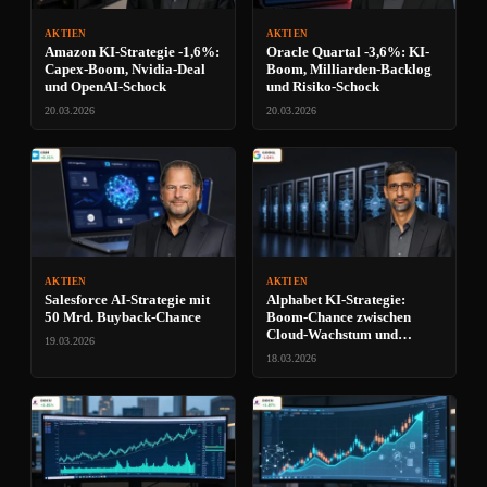
AKTIEN
AKTIEN
Amazon KI-Strategie -1,6%:
Oracle Quartal -3,6%: KI-
Capex-Boom, Nvidia-Deal
Boom, Milliarden-Backlog
und OpenAI-Schock
und Risiko-Schock
20.03.2026
20.03.2026
AKTIEN
AKTIEN
Salesforce AI-Strategie mit
Alphabet KI-Strategie:
50 Mrd. Buyback-Chance
Boom-Chance zwischen
Cloud-Wachstum und
19.03.2026
Regulierung
18.03.2026