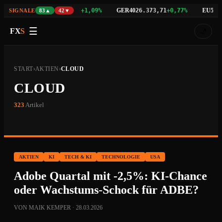
NAS100
GER40
EU50
3%
29.742,21
+1,09%
26.373,71
+0,77%
6.5
SIGNALE
83▲
42▼
☰
FX
S
🌙
START
›
AKTIEN
›
CLOUD
CLOUD
323
Artikel
AKTIEN
KI
TECH & KI
TECHNOLOGIE
USA
Adobe Quartal mit -2,5%: KI-Chance
oder Wachstums-Schock für ADBE?
VON MAIK KEMPER · 28.03.2026