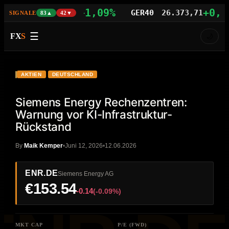
+1,09%
+0,77%
AS100
29.742,21
GER40
26.373,71
SIGNALE
83▲
42▼
☰
FX
S
🌙
VIDEO
HD
ENR.DE
AKTIEN
DEUTSCHLAND
Siemens Energy Rechenzentren:
Warnung vor KI-Infrastruktur-
Rückstand
By
Maik Kemper
Juni 12, 2026
12.06.2026
ENR.DE
Siemens Energy AG
€153.54
-0.14
(-0.09%)
MKT CAP
P/E (FWD)