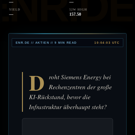
—
—
YIELD
52W HIGH
—
157.50
ENR.DE // AKTIEN // 9 MIN READ
10:04:03 UTC
D
roht Siemens Energy bei
Rechenzentren der große
KI-Rückstand, bevor die
Infrastruktur überhaupt steht?