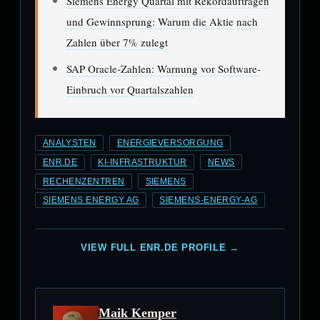
Siemens Energy Quartal mit Rekordaufträgen
und Gewinnsprung: Warum die Aktie nach
Zahlen über 7% zulegt
SAP Oracle-Zahlen: Warnung vor Software-
Einbruch vor Quartalszahlen
ANALYSTEN
ENERGIEVERSORGUNG
ENR.DE
KI-INFRASTRUKTUR
NEWS
RECHENZENTREN
SIEMENS
SIEMENS ENERGY AG
SIEMENS-ENERGY-AG
VIEW FULL ENR.DE PROFILE →
Maik Kemper