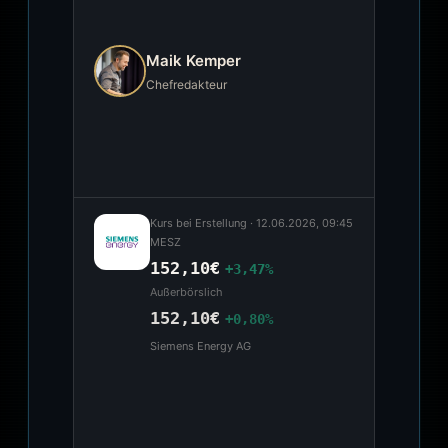
Maik Kemper
Chefredakteur
Kurs bei Erstellung ·
12.06.2026, 09:45
MESZ
152,10€
+3,47%
Außerbörslich
152,10€
+0,80%
Siemens Energy AG